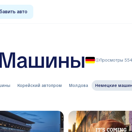
бавить авто
 Машины
Просмотры 55
ашины
Корейский автопром
Молдова
Немецкие маши