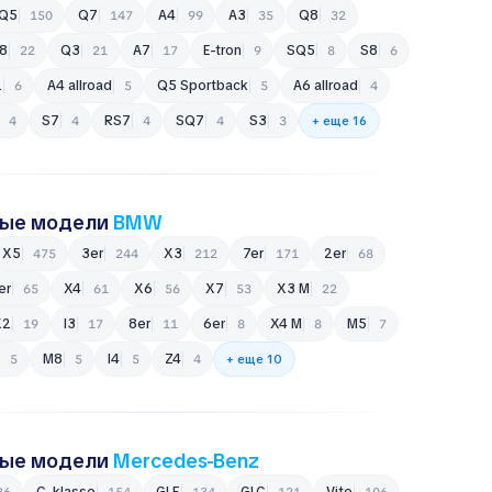
Q5
Q7
A4
A3
Q8
150
147
99
35
32
A8
Q3
A7
e-tron
SQ5
S8
22
21
17
9
8
6
2
A4 allroad
Q5 Sportback
A6 allroad
6
5
5
4
S7
RS7
SQ7
S3
4
4
4
4
3
+ еще 16
ные модели
BMW
X5
3er
X3
7er
2er
475
244
212
171
68
4er
X4
X6
X7
X3 M
65
61
56
53
22
X2
i3
8er
6er
X4 M
M5
19
17
11
8
8
7
M8
i4
Z4
5
5
5
4
+ еще 10
ные модели
Mercedes-Benz
C-klasse
GLE
GLC
Vito
36
154
134
121
106