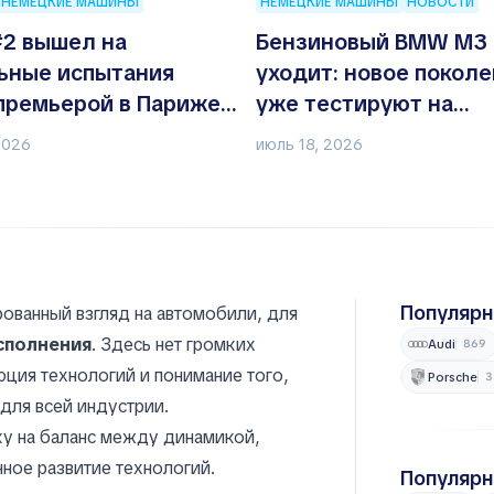
НЕМЕЦКИЕ МАШИНЫ
НЕМЕЦКИЕ МАШИНЫ
НОВОСТИ
#2 вышел на
Бензиновый BMW M3 
ьные испытания
уходит: новое покол
премьерой в Париже:
уже тестируют на
е известно
Нюрбургринге
2026
июль 18, 2026
Популяр
ованный взгляд на автомобили, для
исполнения
. Здесь нет громких
Audi
869
ция технологий и понимание того,
Porsche
3
для всей индустрии.
у на баланс между динамикой,
ное развитие технологий.
Популяр