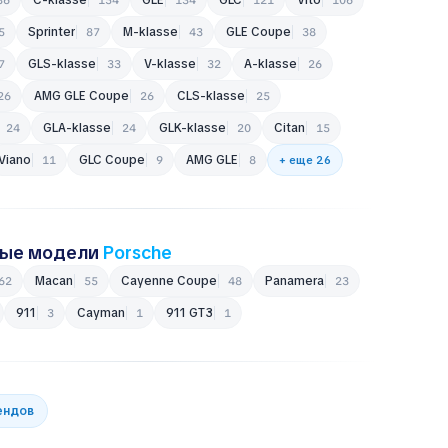
Sprinter
M-klasse
GLE Coupe
5
87
43
38
GLS-klasse
V-klasse
A-klasse
7
33
32
26
AMG GLE Coupe
CLS-klasse
26
26
25
GLA-klasse
GLK-klasse
Citan
24
24
20
15
Viano
GLC Coupe
AMG GLE
11
9
8
+ еще 26
ные модели
Porsche
Macan
Cayenne Coupe
Panamera
62
55
48
23
911
Cayman
911 GT3
3
1
1
ендов