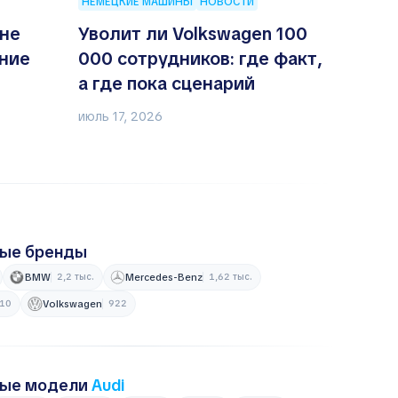
НЕМЕЦКИЕ МАШИНЫ
НОВОСТИ
не
Уволит ли Volkswagen 100
ение
000 сотрудников: где факт,
а где пока сценарий
июль 17, 2026
ные бренды
BMW
2,2 тыс.
Mercedes-Benz
1,62 тыс.
10
Volkswagen
922
ные модели
Audi