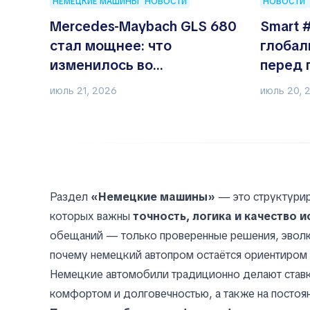
НЕМЕЦКИЕ МАШИНЫ
НОВОСТИ
НОВОСТИ
Mercedes-Maybach GLS 680
Smart 
стал мощнее: что
глобал
изменилось во
перед 
флагманском SUV
что уж
июль 21, 2026
июль 20, 
Раздел
«Немецкие машины»
— это структурир
которых важны
точность, логика и качество 
обещаний — только проверенные решения, эволю
почему немецкий автопром остаётся ориентиром 
Немецкие автомобили традиционно делают ставк
комфортом и долговечностью, а также на постоян