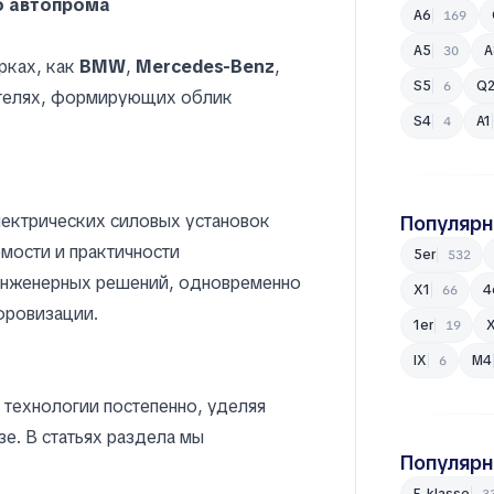
о автопрома
A6
169
A5
30
рках, как
BMW
,
Mercedes-Benz
,
S5
Q
6
телях, формирующих облик
S4
A1
4
лектрических силовых установок
Популяр
мости и практичности
5er
532
инженерных решений, одновременно
X1
66
фровизации.
1er
19
iX
M4
6
технологии постепенно, уделяя
е. В статьях раздела мы
Популяр
E-klasse
3