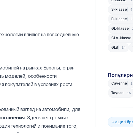
S-klasse
9
B-klasse
3
GL-klasse
технологии влияют на повседневную
CLA-klasse
GLB
14
мобилей на рынках Европы, стран
Популяр
ть моделей, особенности
Cayenne
ия покупателей в условиях роста
1
Taycan
16
ованный взгляд на автомобили, для
исполнения
. Здесь нет громких
+ еще 1 бр
ция технологий и понимание того,