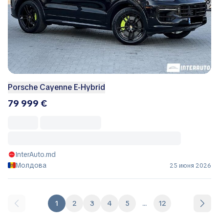
Porsche Cayenne E-Hybrid
79 999 €
InterAuto.md
Молдова
25 июня 2026
1
2
3
4
5
...
12