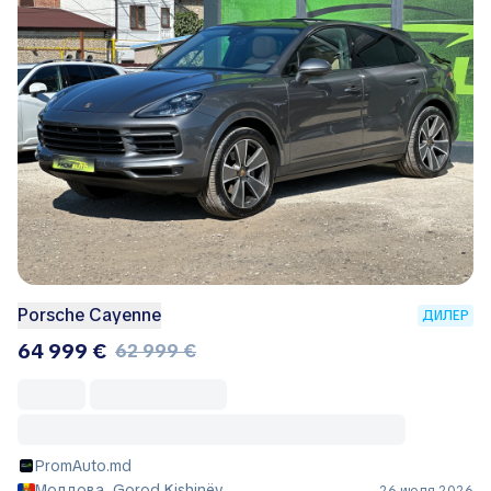
Porsche Cayenne
ДИЛЕР
64 999 €
62 999 €
PromAuto.md
Молдова, Gorod Kishinëv