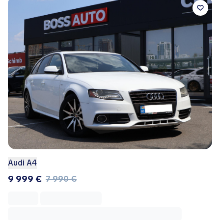
Audi A4
9 999 €
7 990 €