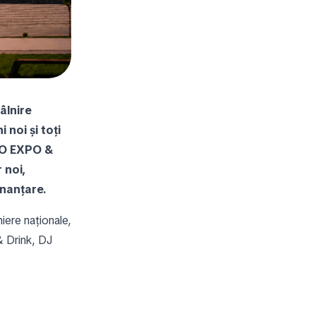
âlnire
 noi și toți
UTO EXPO &
 noi,
finanțare.
iere naționale,
& Drink, DJ