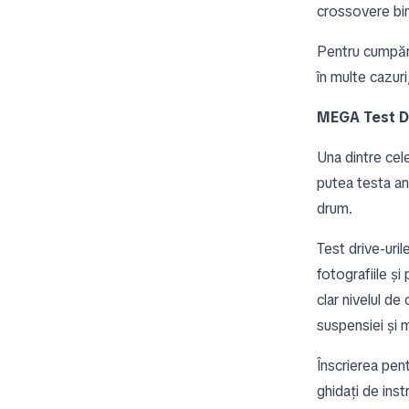
crossovere bi
Pentru cumpără
în multe cazuri
MEGA Test Dr
Una dintre cel
putea testa a
drum.
Test drive-uril
fotografiile și
clar nivelul de
suspensiei și 
Înscrierea pent
ghidați de inst