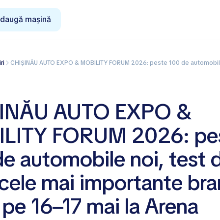
daugă mașină
iri
CHIȘINĂU AUTO EXPO & MOBILITY FORUM 2026: peste 100 de automobile noi, test drive-uri și cele mai importante branduri auto, pe 
INĂU AUTO EXPO &
LITY FORUM 2026: pe
e automobile noi, test d
i cele mai importante bra
 pe 16–17 mai la Arena