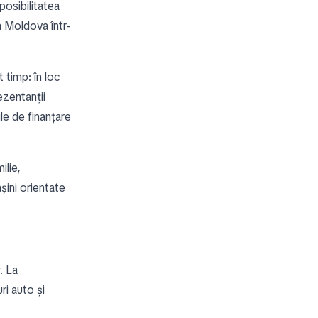
sibilitatea
n Moldova într-
 timp: în loc
ezentanții
ile de finanțare
ilie,
ini orientate
. La
 auto și