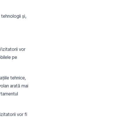
tehnologii și,
Vizitatorii vor
bilele pe
țiile tehnice,
volan arată mai
ortamentul
zitatorii vor fi