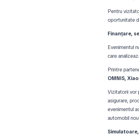
Pentru vizitato
oportunitate d
Finanțare, se
Evenimentul nu
care analizează
Printre parten
OMNIS, Xiao
Vizitatorii vor
asigurare, prod
evenimentul aco
automobil nou
Simulatoare, 