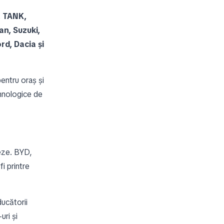
, TANK,
n, Suzuki,
d, Dacia și
pentru oraș și
ehnologice de
neze. BYD,
 printre
ucătorii
uri și