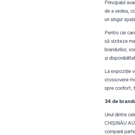
Principalul a
de a vedea, co
un singur spați
Pentru cei car
să viziteze ma
brandurilor, vo
și disponibilit
La expoziție v
crossovere mod
spre confort, 
34 de brandu
Unul dintre cel
CHIȘINĂU AUT
companii part