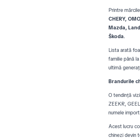
Printre mărci
CHERY, OMOD
Mazda, Land 
Škoda
.
Lista arată foa
familie până l
ultimă generaț
Brandurile c
O tendință viz
ZEEKR, GEELY
numele importa
Acest lucru co
chinezi devin t