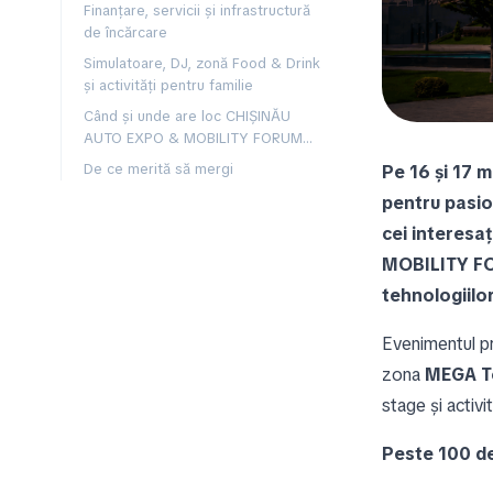
Finanțare, servicii și infrastructură
de încărcare
Simulatoare, DJ, zonă Food & Drink
și activități pentru familie
Când și unde are loc CHIȘINĂU
AUTO EXPO & MOBILITY FORUM
2026
De ce merită să mergi
Pe 16 și 17 m
pentru pasion
cei interesa
MOBILITY FO
tehnologiilor
Evenimentul pr
zona
MEGA Te
stage și activi
Peste 100 de