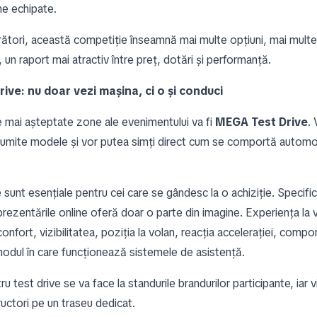
ne echipate.
tori, această competiție înseamnă mai multe opțiuni, mai multe 
, un raport mai atractiv între preț, dotări și performanță.
ive: nu doar vezi mașina, ci o și conduci
e mai așteptate zone ale evenimentului va fi
MEGA Test Drive
. 
numite modele și vor putea simți direct cum se comportă automo
e sunt esențiale pentru cei care se gândesc la o achiziție. Specifica
 prezentările online oferă doar o parte din imagine. Experiența la 
 confort, vizibilitatea, poziția la volan, reacția accelerației, comp
modul în care funcționează sistemele de asistență.
ru test drive se va face la standurile brandurilor participante, iar vi
ructori pe un traseu dedicat.