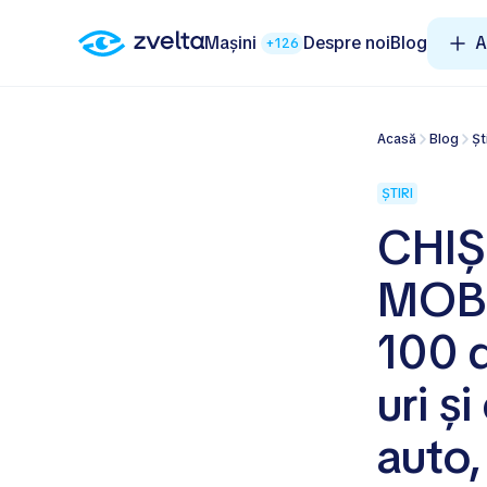
Mașini
Despre noi
Blog
A
+126
Acasă
Blog
Șt
ȘTIRI
CHIȘ
MOBI
100 d
uri ș
auto,