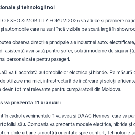
ionale și tehnologii noi
O EXPO & MOBILITY FORUM 2026 va aduce și premiere națio
 și automobile care nu sunt încă vizibile pe scară largă în showro
 putea observa direcțiile principale ale industriei auto: electrificar
rd, asistență avansată pentru șofer, soluții moderne de siguranță
mai personalizate pentru pasageri.
ială va fi acordată automobilelor electrice și hibride. Pe măsură 
de utilizare mai mici, infrastructură de încărcare și soluții eficient
devin tot mai relevante pentru cumpărătorii din Moldova.
 va prezenta 11 branduri
nt în cadrul evenimentului îl va avea și DAAC Hermes, care va part
ortofoliul său. Compania va prezenta modele electrice, hibride și 
utomobile urbane și noutăți orientate spre confort, tehnologie ș