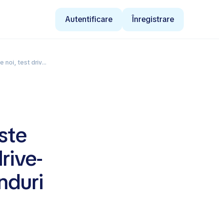
Autentificare
Înregistrare
16–17 mai la Arena Chișinău
ste
rive-
nduri