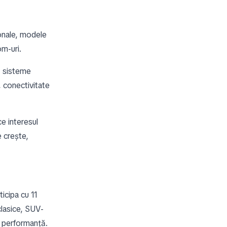
nale, modele
om-uri.
e, sisteme
, conectivitate
ce interesul
e crește,
icipa cu 11
clasice, SUV-
i performanță.