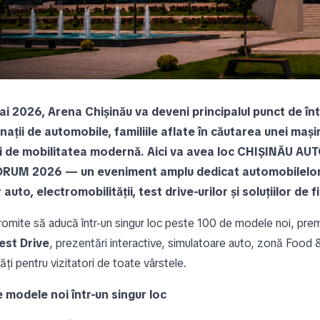
ai 2026, Arena Chișinău va deveni principalul punct de înt
ații de automobile, familiile aflate în căutarea unei mașini
ți de mobilitatea modernă. Aici va avea loc CHIȘINĂU A
RUM 2026 — un eveniment amplu dedicat automobilelor
 auto, electromobilității, test drive-urilor și soluțiilor de 
omite să aducă într-un singur loc peste 100 de modele noi, prem
st Drive
, prezentări interactive, simulatoare auto, zonă Food 
tăți pentru vizitatori de toate vârstele.
 modele noi într-un singur loc