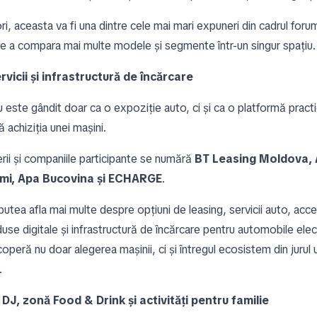
ri, aceasta va fi una dintre cele mai mari expuneri din cadrul forum
e a compara mai multe modele și segmente într-un singur spațiu.
rvicii și infrastructură de încărcare
 este gândit doar ca o expoziție auto, ci și ca o platformă practi
 achiziția unei mașini.
erii și companiile participante se numără
BT Leasing Moldova,
mi, Apa Bucovina și ECHARGE
.
 putea afla mai multe despre opțiuni de leasing, servicii auto, acces
use digitale și infrastructură de încărcare pentru automobile elec
peră nu doar alegerea mașinii, ci și întregul ecosistem din jurul uti
.
DJ, zonă Food & Drink și activități pentru familie