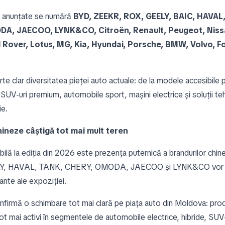
le anunțate se numără
BYD, ZEEKR, ROX, GEELY, BAIC, HAVAL
A, JAECOO, LYNK&CO, Citroën, Renault, Peugeot, Nissa
Rover, Lotus, MG, Kia, Hyundai, Porsche, BMW, Volvo, For
rte clar diversitatea pieței auto actuale: de la modele accesibile 
a SUV-uri premium, automobile sport, mașini electrice și soluții t
ie.
hineze câștigă tot mai mult teren
ibilă la ediția din 2026 este prezența puternică a brandurilor chi
, HAVAL, TANK, CHERY, OMODA, JAECOO și LYNK&CO vor fi
nte ale expoziției.
nfirmă o schimbare tot mai clară pe piața auto din Moldova: prod
ot mai activi în segmentele de automobile electrice, hibride, SUV-