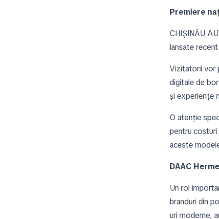
Premiere naț
CHIȘINĂU AUT
lansate recent
Vizitatorii vor
digitale de bo
și experiențe 
O atenție spec
pentru costuri 
aceste modele 
DAAC Hermes
Un rol importa
branduri din p
uri moderne, a