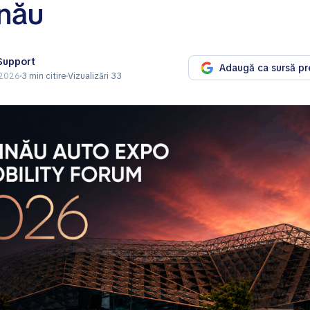
inău
 Support
Adaugă ca sursă pr
 2026
3 min citire
Vizualizări 33