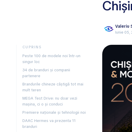
Chiș
Valeriu
Iunie 05,
CUPRINS
Peste 100 de modele noi într-un
singur loc
34 de branduri și companii
partenere
Brandurile chineze câștigă tot mai
mult teren
MEGA Test Drive: nu doar vezi
mașina, ci o și conduci
Premiere naționale și tehnologii noi
DAAC Hermes va prezenta 11
branduri