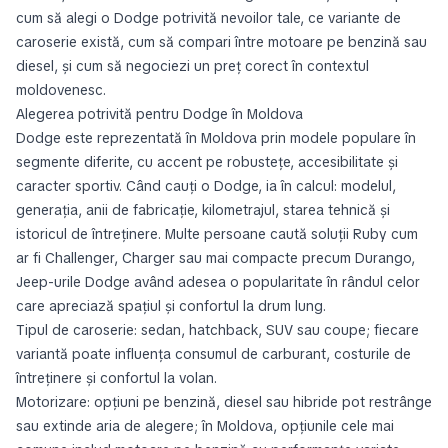
cum să alegi o Dodge potrivită nevoilor tale, ce variante de
caroserie există, cum să compari între motoare pe benzină sau
diesel, și cum să negociezi un preț corect în contextul
moldovenesc.
Alegerea potrivită pentru Dodge în Moldova
Dodge este reprezentată în Moldova prin modele populare în
segmente diferite, cu accent pe robustețe, accesibilitate și
caracter sportiv. Când cauți o Dodge, ia în calcul: modelul,
generația, anii de fabricație, kilometrajul, starea tehnică și
istoricul de întreținere. Multe persoane caută soluții Ruby cum
ar fi Challenger, Charger sau mai compacte precum Durango,
Jeep-urile Dodge având adesea o popularitate în rândul celor
care apreciază spațiul și confortul la drum lung.
Tipul de caroserie: sedan, hatchback, SUV sau coupe; fiecare
variantă poate influența consumul de carburant, costurile de
întreținere și confortul la volan.
Motorizare: opțiuni pe benzină, diesel sau hibride pot restrânge
sau extinde aria de alegere; în Moldova, opțiunile cele mai