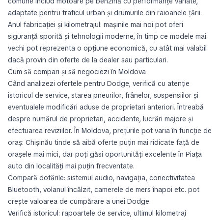
comune includ motoare pe benzină cu performanțe variate,
adaptate pentru traficul urban și drumurile din raioanele țării.
Anul fabricației și kilometrajul: mașinile mai noi pot oferi
siguranță sporită și tehnologii moderne, în timp ce modele mai
vechi pot reprezenta o opțiune economică, cu atât mai valabil
dacă provin din oferte de la dealer sau particulari.
Cum să compari și să negociezi în Moldova
Când analizezi ofertele pentru Dodge, verifică cu atenție
istoricul de service, starea pneurilor, frânelor, suspensiilor și
eventualele modificări aduse de proprietari anteriori. Întreabă
despre numărul de proprietari, accidente, lucrări majore și
efectuarea reviziilor. În Moldova, prețurile pot varia în funcție de
oraș: Chișinău tinde să aibă oferte puțin mai ridicate față de
orașele mai mici, dar poți găsi oportunități excelente în Piața
auto din localități mai puțin frecventate.
Compară dotările: sistemul audio, navigația, conectivitatea
Bluetooth, volanul încălzit, camerele de mers înapoi etc. pot
crește valoarea de cumpărare a unei Dodge.
Verifică istoricul: rapoartele de service, ultimul kilometraj