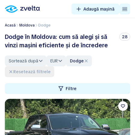
Adaugă mașină
Acasă
Moldova
Dodge
Dodge în Moldova: cum să alegi și să
28
vinzi mașini eficiente și de încredere
Sortează după
EUR
Dodge
Resetează filtrele
Filtre