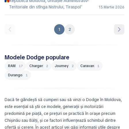
Republica Moldova, Unitățile Administrativ-
Teritoriale din stînga Nistrului, Tiraspol’
15 Martie 2026
1
2
Modele Dodge populare
RAM
Charger
Journey
Caravan
17
2
2
1
Durango
1
Dacă te gândești să cumperi sau să vinzi o Dodge în Moldova,
este esențial să știi ce modele, generații și motorizări
predomină pe piață, ce prețuri se practică în orașe precum
Chișinău sau Bălți, și ce factori influențează schimbul dintre
ofertă și cerere. În acest articol vei găsi informații utile despre