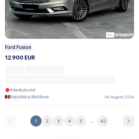
Ford Fusion
12.900 EUR
InterAuto.md
Republica Moldova
04 August 2026
1
2
3
4
5
...
42