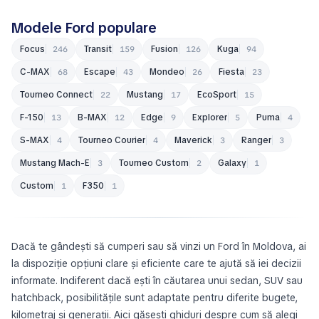
Modele Ford populare
Focus
Transit
Fusion
Kuga
246
159
126
94
C-MAX
Escape
Mondeo
Fiesta
68
43
26
23
Tourneo Connect
Mustang
EcoSport
22
17
15
F-150
B-MAX
Edge
Explorer
Puma
13
12
9
5
4
S-MAX
Tourneo Courier
Maverick
Ranger
4
4
3
3
Mustang Mach-E
Tourneo Custom
Galaxy
3
2
1
Custom
F350
1
1
Dacă te gândești să cumperi sau să vinzi un Ford în Moldova, ai
la dispoziție opțiuni clare și eficiente care te ajută să iei decizii
informate. Indiferent dacă ești în căutarea unui sedan, SUV sau
hatchback, posibilitățile sunt adaptate pentru diferite bugete,
kilometraj și generații. Aici găsești ghiduri despre cum să alegi