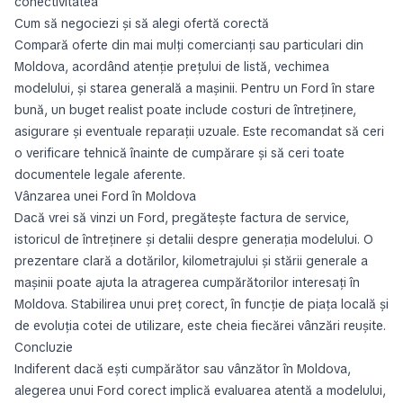
conectivitatea
Cum să negociezi și să alegi ofertă corectă
Compară oferte din mai mulți comercianți sau particulari din
Moldova, acordând atenție prețului de listă, vechimea
modelului, și starea generală a mașinii. Pentru un Ford în stare
bună, un buget realist poate include costuri de întreținere,
asigurare și eventuale reparații uzuale. Este recomandat să ceri
o verificare tehnică înainte de cumpărare și să ceri toate
documentele legale aferente.
Vânzarea unei Ford în Moldova
Dacă vrei să vinzi un Ford, pregătește factura de service,
istoricul de întreținere și detalii despre generația modelului. O
prezentare clară a dotărilor, kilometrajului și stării generale a
mașinii poate ajuta la atragerea cumpărătorilor interesați în
Moldova. Stabilirea unui preț corect, în funcție de piața locală și
de evoluția cotei de utilizare, este cheia fiecărei vânzări reușite.
Concluzie
Indiferent dacă ești cumpărător sau vânzător în Moldova,
alegerea unui Ford corect implică evaluarea atentă a modelului,