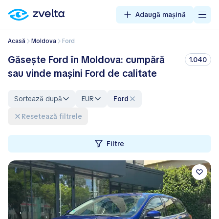
Adaugă mașină
Acasă
Moldova
Ford
Găsește Ford în Moldova: cumpără
1.040
sau vinde mașini Ford de calitate
Sortează după
EUR
Ford
Resetează filtrele
Filtre