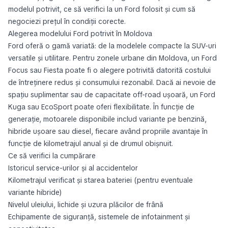
modelul potrivit, ce să verifici la un Ford folosit și cum să
negociezi prețul în condiții corecte.
Alegerea modelului Ford potrivit în Moldova
Ford oferă o gamă variată: de la modelele compacte la SUV-uri
versatile și utilitare. Pentru zonele urbane din Moldova, un Ford
Focus sau Fiesta poate fi o alegere potrivită datorită costului
de întreținere redus și consumului rezonabil. Dacă ai nevoie de
spațiu suplimentar sau de capacitate off-road ușoară, un Ford
Kuga sau EcoSport poate oferi flexibilitate. În funcție de
generație, motoarele disponibile includ variante pe benzină,
hibride ușoare sau diesel, fiecare având propriile avantaje în
funcție de kilometrajul anual și de drumul obișnuit.
Ce să verifici la cumpărare
Istoricul service-urilor și al accidentelor
Kilometrajul verificat și starea bateriei (pentru eventuale
variante hibride)
Nivelul uleiului, lichide și uzura plăcilor de frână
Echipamente de siguranță, sistemele de infotainment și