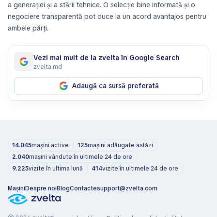
a generației și a stării tehnice. O selecție bine informată și o
negociere transparentă pot duce la un acord avantajos pentru
ambele părți.
Vezi mai mult de la zvelta în Google Search
zvelta.md
Adaugă ca sursă preferată
14.045
mașini active
125
mașini adăugate astăzi
2.040
mașini vândute în ultimele 24 de ore
9.225
vizite în ultima lună
414
vizite în ultimele 24 de ore
Mașini
Despre noi
Blog
Contacte
support@zvelta.com