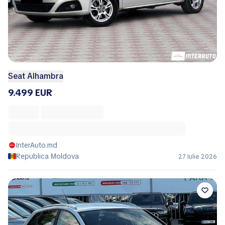
Seat Alhambra
9.499 EUR
InterAuto.md
Republica Moldova
27 Iulie 2026