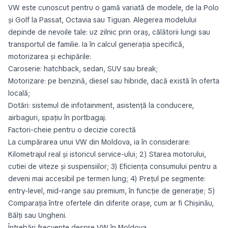
AutoCreditBalti.md
Republica Moldova
31 Iulie 2026
1
2
3
4
5
...
37
Modele Volkswagen populare
Passat
Golf
Jetta
Tiguan
188
127
121
70
Caddy
Golf GTI
Transporter
Touran
54
37
36
32
Touareg
Crafter
Polo
Passat CC
22
19
15
14
ID.4
Arteon
Amarok
Golf R
Atlas
12
10
7
7
7
e Golf
Sharan
Golf Plus
Beetle
7
6
5
4
Caravelle
Multivan
ID.6
Phaeton
4
3
3
2