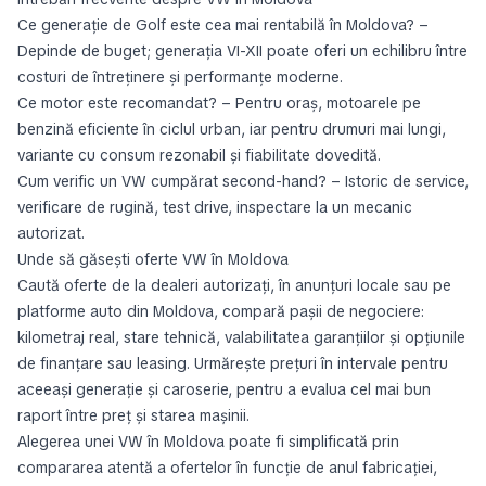
Golf Sportsvan
T-Roc
T-Cross
ID.3
2
2
2
2
Scirocco
Fox
Eos
Routan
up!
1
1
1
1
1
Lavida
Taos
1
1
Cauti o mașină Volkswagen în Moldova? Indiferent dacă vrei un
hatchback compact, un sedan solid sau un SUV versatil, acest
ghid te ajută să iei o decizie informată. Vom analiza aspecte
esențiale precum generațiile populare VW, alegerea motorului
potrivit, tipul de caroserie și cum să gestionezi bugetul în
funcție de marcă, model și anul de fabricație. În Moldova,
ofertele pentru VW pot varia în funcție de oraș, de la Chișinău
la localități mai mici, iar tu poți compara prețuri, kilometraje și
starea generală a vehiculului înainte de achiziție.
Alegerea modelelor VW potrivite în Moldova
VW este cunoscut pentru o gamă variată de modele, de la Polo
și Golf la Passat, Octavia sau Tiguan. Alegerea modelului
depinde de nevoile tale: uz zilnic prin oraș, călătorii lungi sau