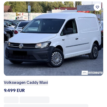
Volkswagen Touran 1.4TSI Aut. 2008
DEALER
5.999 EUR
VogAuto.md
Republica Moldova
31 Iulie 2026