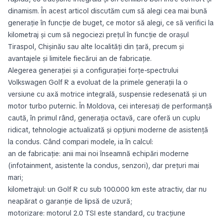
dinamism. În acest articol discutăm cum să alegi cea mai bună
generaţie în funcţie de buget, ce motor să alegi, ce să verifici la
kilometraj şi cum să negociezi prețul în funcţie de orașul
Tiraspol, Chișinău sau alte localități din țară, precum și
avantajele și limitele fiecărui an de fabricaţie.
Alegerea generației și a configurației forţe-spectrului
Volkswagen Golf R a evoluat de la primele generaţii la o
versiune cu axă motrice integrală, suspensie redesenată și un
motor turbo puternic. În Moldova, cei interesați de performanță
caută, în primul rând, generația octavă, care oferă un cuplu
ridicat, tehnologie actualizată și opțiuni moderne de asistență
la condus. Când compari modele, ia în calcul:
an de fabricaţie: anii mai noi înseamnă echipări moderne
(infotainment, asistente la condus, senzori), dar prețuri mai
mari;
kilometrajul: un Golf R cu sub 100.000 km este atractiv, dar nu
neapărat o garanţie de lipsă de uzură;
motorizare: motorul 2.0 TSI este standard, cu tracțiune