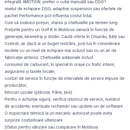
integrală 4MOTION; preferi o cutie manuală sau DSG?
nivelul de echipare: DSG, adaptive suspension sau ofertele de
pachet Performance pot influenţa costul total.
Cum să evaluezi prețuri, starea și cheltuielile pe termen lung
Prețurile pentru un Golf R în Moldova variază în funcție de
generaţie, kilometraj și dotări. Caută oferte în Chișinău, Bălți sau
Comrat, iar dacă ai un buget restrâns, poți lua în considerare
modele cu un nivel de echipare mai scăzut sau cu un an de
fabricație anterior. Cheltuielile adiționale includ:
consumul de carburant, în special în orașe cu trafic intens;
asigurarea și taxele locale;
costuri de service în funcție de intervalele de service impuse de
producător;
înlocuiri uzuale (plăcuțe, frâne, țevi).
Pentru o achiziție sigură, verifică istoricul de service, numărul
de accidente, eventuale rechemări sau update-uri de software.
O inspectare tehnică la un mecanic autorizat poate evita
surprize costisitoare ulterioare.
Sfaturi pentru vânzare sau cumpărare în Moldova