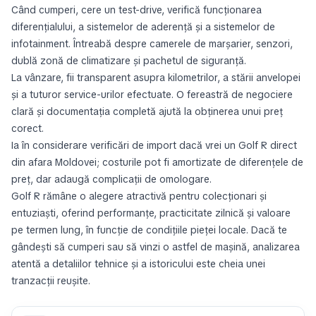
Când cumperi, cere un test-drive, verifică funcționarea
diferențialului, a sistemelor de aderență și a sistemelor de
infotainment. Întreabă despre camerele de marșarier, senzori,
dublă zonă de climatizare și pachetul de siguranță.
La vânzare, fii transparent asupra kilometrilor, a stării anvelopei
și a tuturor service-urilor efectuate. O fereastră de negociere
clară și documentația completă ajută la obținerea unui preț
corect.
Ia în considerare verificări de import dacă vrei un Golf R direct
din afara Moldovei; costurile pot fi amortizate de diferențele de
preț, dar adaugă complicații de omologare.
Golf R rămâne o alegere atractivă pentru colecționari și
entuziaști, oferind performanțe, practicitate zilnică și valoare
pe termen lung, în funcție de condițiile pieței locale. Dacă te
gândești să cumperi sau să vinzi o astfel de mașină, analizarea
atentă a detaliilor tehnice și a istoricului este cheia unei
tranzacții reușite.