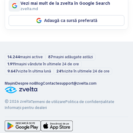
Vezi mai mult de la zvelta în Google Search
zvelta.md
Adaugă ca sursă preferată
14.244
mașini active
87
mașini adăugate astăzi
1.911
mașini vândute în ultimele 24 de ore
9.647
vizite în ultima lună
241
vizite în ultimele 24 de ore
Mașini
Despre noi
Blog
Contacte
support@zvelta.com
© 2026 zvelta
Termeni de utilizare
Politica de confidențialitate
Informații pentru dealeri