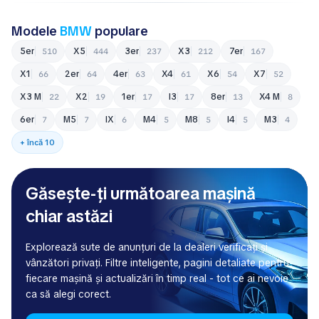
Modele
BMW
populare
5er
X5
3er
X3
7er
510
444
237
212
167
X1
2er
4er
X4
X6
X7
66
64
63
61
54
52
X3 M
X2
1er
i3
8er
X4 M
22
19
17
17
13
8
6er
M5
iX
M4
M8
i4
M3
7
7
6
5
5
5
4
+ încă 10
Găsește-ți următoarea mașină
chiar astăzi
Explorează sute de anunțuri de la dealeri verificați și
vânzători privați. Filtre inteligente, pagini detaliate pentru
fiecare mașină și actualizări în timp real - tot ce ai nevoie
ca să alegi corect.