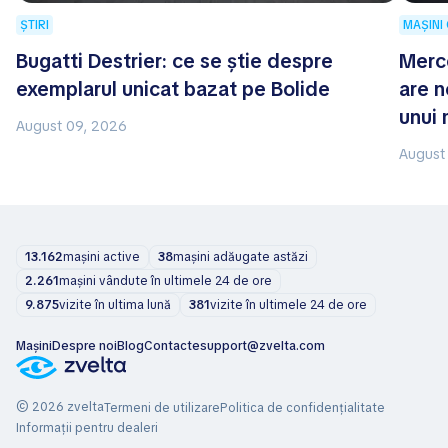
ȘTIRI
MAȘINI
Bugatti Destrier: ce se știe despre
Merc
exemplarul unicat bazat pe Bolide
are n
unui 
August 09, 2026
August
13.162
mașini active
38
mașini adăugate astăzi
2.261
mașini vândute în ultimele 24 de ore
9.875
vizite în ultima lună
381
vizite în ultimele 24 de ore
Mașini
Despre noi
Blog
Contacte
support@zvelta.com
© 2026 zvelta
Termeni de utilizare
Politica de confidențialitate
Informații pentru dealeri