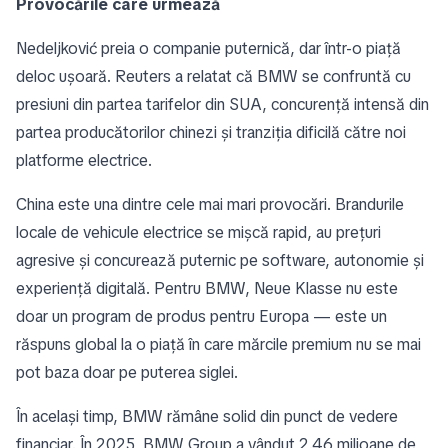
Provocările care urmează
Nedeljković preia o companie puternică, dar într-o piață
deloc ușoară. Reuters a relatat că BMW se confruntă cu
presiuni din partea tarifelor din SUA, concurență intensă din
partea producătorilor chinezi și tranziția dificilă către noi
platforme electrice.
China este una dintre cele mai mari provocări. Brandurile
locale de vehicule electrice se mișcă rapid, au prețuri
agresive și concurează puternic pe software, autonomie și
experiență digitală. Pentru BMW, Neue Klasse nu este
doar un program de produs pentru Europa — este un
răspuns global la o piață în care mărcile premium nu se mai
pot baza doar pe puterea siglei.
În același timp, BMW rămâne solid din punct de vedere
financiar. În 2025, BMW Group a vândut 2.46 milioane de