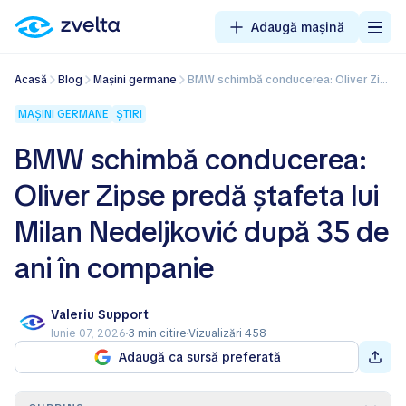
Adaugă mașină
Acasă
Blog
Mașini germane
BMW schimbă conducerea: Oliver Zipse predă ștafeta lui Milan Nedeljković după 35 de ani în companie
MAȘINI GERMANE
ȘTIRI
BMW schimbă conducerea:
Oliver Zipse predă ștafeta lui
Milan Nedeljković după 35 de
ani în companie
Valeriu Support
Iunie 07, 2026
3 min citire
Vizualizări 458
Adaugă ca sursă preferată