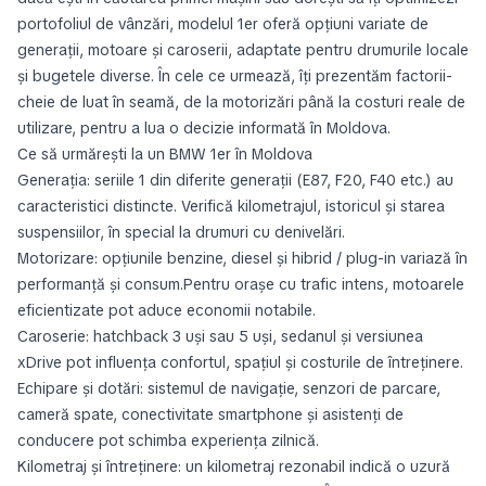
portofoliul de vânzări, modelul 1er oferă opțiuni variate de
generații, motoare și caroserii, adaptate pentru drumurile locale
și bugetele diverse. În cele ce urmează, îți prezentăm factorii-
cheie de luat în seamă, de la motorizări până la costuri reale de
utilizare, pentru a lua o decizie informată în Moldova.
Ce să urmărești la un BMW 1er în Moldova
Generația: seriile 1 din diferite generații (E87, F20, F40 etc.) au
caracteristici distincte. Verifică kilometrajul, istoricul și starea
suspensiilor, în special la drumuri cu denivelări.
Motorizare: opțiunile benzine, diesel și hibrid / plug-in variază în
performanță și consum.Pentru orașe cu trafic intens, motoarele
eficientizate pot aduce economii notabile.
Caroserie: hatchback 3 uși sau 5 uși, sedanul și versiunea
xDrive pot influența confortul, spațiul și costurile de întreținere.
Echipare și dotări: sistemul de navigație, senzori de parcare,
cameră spate, conectivitate smartphone și asistenți de
conducere pot schimba experiența zilnică.
Kilometraj și întreținere: un kilometraj rezonabil indică o uzură