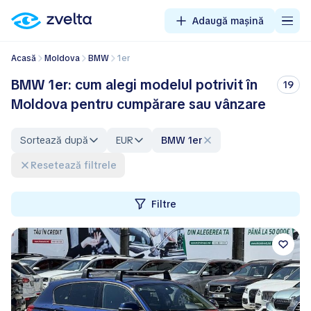
Adaugă mașină
Acasă
Moldova
BMW
1er
BMW 1er: cum alegi modelul potrivit în
19
Moldova pentru cumpărare sau vânzare
Sortează după
EUR
BMW 1er
Resetează filtrele
Filtre