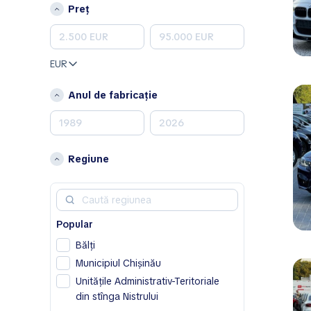
Peugeot
Preț
Porsche
Renault
Skoda
EUR
Toyota
Volkswagen
Anul de fabricație
Volvo
A
Acura
Regiune
Alfa Romeo
Aston Martin
Avatr
Popular
B
Bălţi
BAIC
Municipiul Chișinău
Bentley
Unitățile Administrativ-Teritoriale
Bestune
din stînga Nistrului
Buick