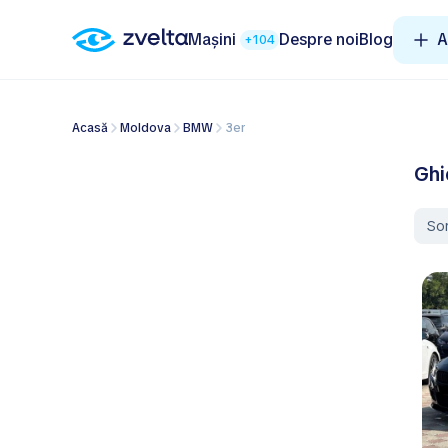
Mașini
Despre noi
Blog
A
+104
Acasă
Moldova
BMW
3er
Ghi
So