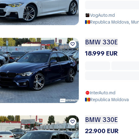
VogAuto.md
Republica Moldova, Muni
BMW 330E
18.999 EUR
InterAuto.md
Republica Moldova
BMW 330E
22.900 EUR