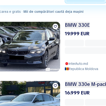
carea e gratis ·
Mii de cumpărători caută deja mașini
BMW 330E
19.999 EUR
InterAuto.md
Republica Moldova
BMW 330e M-pack
16.999 EUR