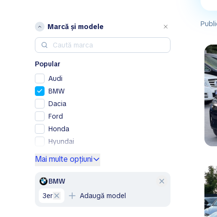
Publi
Marcă și modele
Popular
Audi
BMW
Dacia
Ford
Honda
Hyundai
Kia
Mai multe opțiuni
Lexus
Mercedes-Benz
BMW
Nissan
3er
Adaugă model
Opel