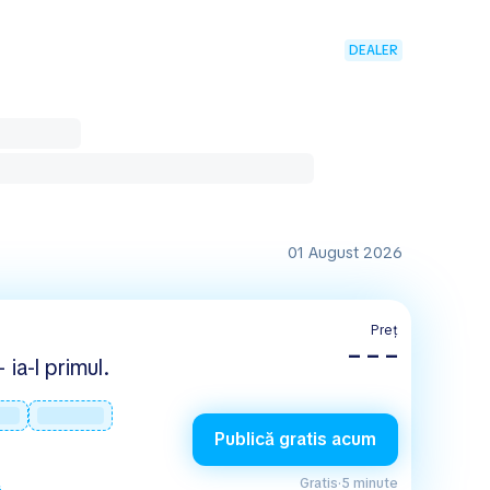
DEALER
01 August 2026
Preț
– – –
 ia-l primul.
Publică gratis acum
Gratis
·
5 minute