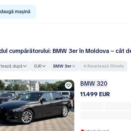
daugă mașină
dul cumpărătorului: BMW 3er în Moldova – cât de 
rtează după
EUR
BMW 3er
Resetează filtrele
BMW 320
11.499 EUR