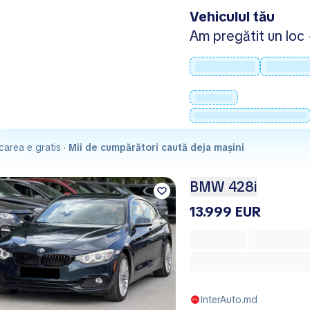
Vehiculul tău
Am pregătit un loc -
carea e gratis ·
Mii de cumpărători caută deja mașini
BMW 428i
13.999 EUR
InterAuto.md