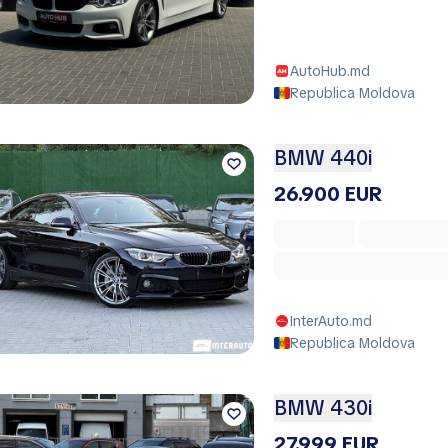
AutoHub.md
Republica Moldova
BMW 440i
26.900 EUR
InterAuto.md
Republica Moldova
BMW 430i
27.999 EUR