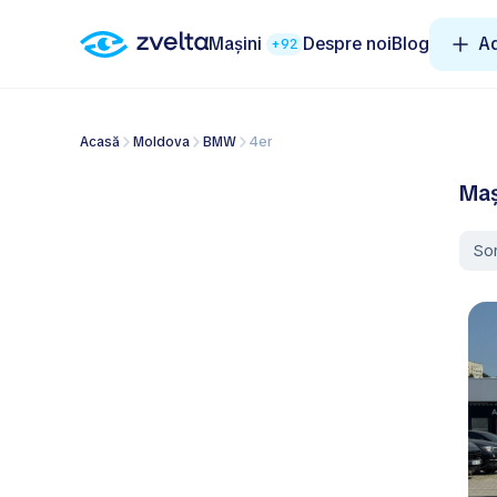
Mașini
Despre noi
Blog
A
+92
Acasă
Moldova
BMW
4er
Maș
So