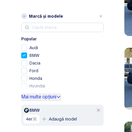
Marcă și modele
Popular
Audi
BMW
Dacia
Ford
Honda
Hyundai
Kia
Mai multe opțiuni
Lexus
Mercedes-Benz
BMW
Nissan
4er
Adaugă model
Opel