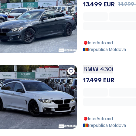
13.499 EUR
14.999
InterAuto.md
Republica Moldova
BMW 430i
17.499 EUR
InterAuto.md
Republica Moldova