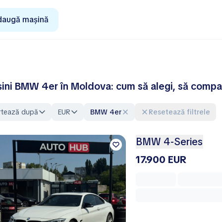
daugă mașină
ini BMW 4er în Moldova: cum să alegi, să compar
rtează după
EUR
BMW 4er
Resetează filtrele
BMW 4-Series
17.900 EUR