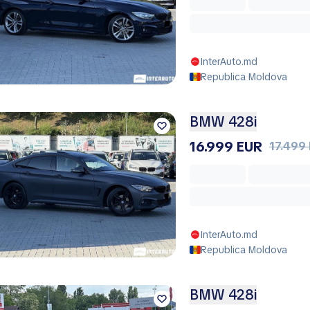
InterAuto.md
Republica Moldova
BMW 428i
16.999 EUR
17.499
InterAuto.md
Republica Moldova
BMW 428i