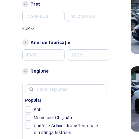
Peugeot
Preț
Porsche
Renault
Skoda
EUR
Toyota
Volkswagen
Anul de fabricație
Volvo
A
Acura
Regiune
Alfa Romeo
Aston Martin
Avatr
Popular
B
Bălţi
BAIC
Municipiul Chișinău
Bentley
Unitățile Administrativ-Teritoriale
Bestune
din stînga Nistrului
Buick