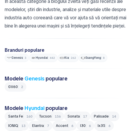
În această categorie a blogului zvelta veți găsi recenzii ale
modelelor, știri din industrie, analize și materiale utile despre
industria auto coreeană care vă vor ajuta să vă orientați mai
bine în alegerea unei mașini și să înțelegeți tendințele pieței.
Branduri populare
Genesis
Hyundai
Kia
SsangYong
3
442
262
8
Modele
Genesis
populare
GV60
2
Modele
Hyundai
populare
Santa Fe
Tucson
Sonata
Palisade
160
156
17
14
IONIQ
Elantra
Accent
i30
ix35
13
7
6
6
6