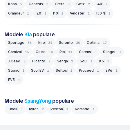
Kona
Genesis
Creta
Getz
i40
5
3
3
2
2
Grandeur
i20
i10
Veloster
i30 N
1
1
1
1
1
Modele
Kia
populare
Sportage
Niro
Sorento
Optima
56
34
30
17
Carnival
Cee'd
Rio
Carens
Stinger
15
14
11
3
3
XCeed
Picanto
Venga
Soul
K5
3
2
2
1
1
Stonic
Soul EV
Seltos
Proceed
EV6
1
1
1
1
1
EV5
1
Modele
SsangYong
populare
Tivoli
Kyron
Rexton
Korando
3
2
1
1