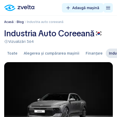
Adaugă mașină
Acasă
Blog
Industria auto coreeană
Industria Auto Coreeană
Vizualizări 564
Toate
Alegerea și cumpărarea mașinii
Finanţare
Ind