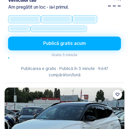
Vehiculul tău
– – –
Am pregătit un loc - ia-l primul.
Publică gratis acum
Gratis
·
5 minute
Publicarea e gratis · Publică în 5 minute · 9.647
cumpărători/lună