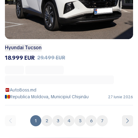
Hyundai Tucson
18.999 EUR
29.499 EUR
AutoBoss.md
Republica Moldova, Municipiul Chișinău
27 Iunie 2026
1
2
3
4
5
6
7