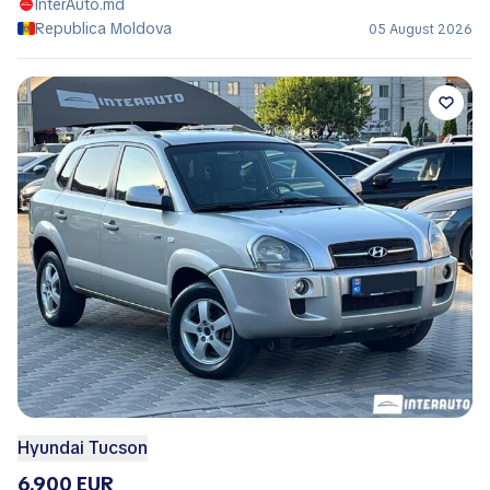
InterAuto.md
Republica Moldova
05 August 2026
Hyundai Tucson
6.900 EUR