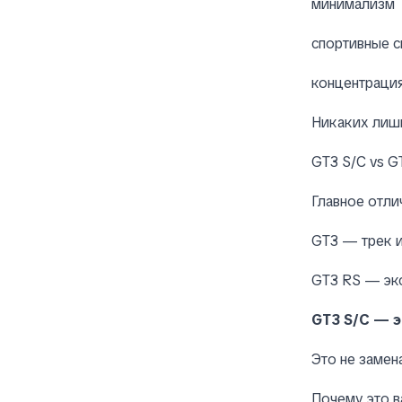
минимализм
спортивные 
концентрация
Никаких лишн
GT3 S/C vs G
Главное отли
GT3 — трек 
GT3 RS — экс
GT3 S/C — 
Это не замена
Почему это в