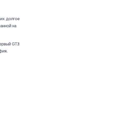
них долгое
анной на
ервый GT3
фия.