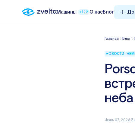
Машины
О нас
Блог
До
+122
Главная
Блог
НОВОСТИ
НЕМ
Pors
встр
неба
Июнь 07, 2026
2 