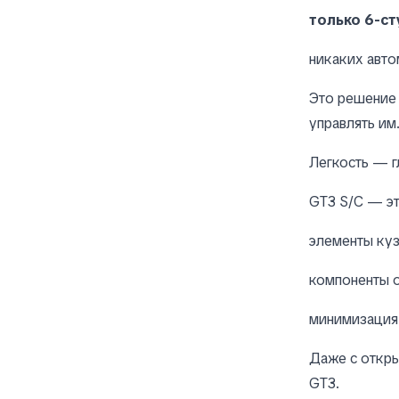
только 6-с
никаких авто
Это решение 
управлять им
Легкость — г
GT3 S/C — эт
элементы куз
компоненты о
минимизация
Даже с откры
GT3.