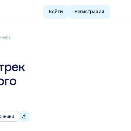
Войти
Регистрация
о неба
 трек
ого
очники