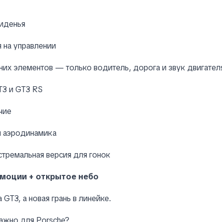
сиденья
 на управлении
их элементов — только водитель, дорога и звук двигател
T3 и GT3 RS
чие
и аэродинамика
тремальная версия для гонок
эмоции + открытое небо
 GT3, а новая грань в линейке.
ажно для Porsche?