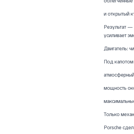
облегчённые 
и открытый к
Результат — 
усиливает эм
Двигатель: ч
Под капотом 
атмосферный
мощность о
максимальны
Только меха
Porsche сдел