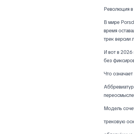
Революция в
В мире Porsc
время остава
трек версии 
И вот в 2026
без фиксиров
Что означает 
Аббревиату
переосмысле
Модель соче
трековую ос