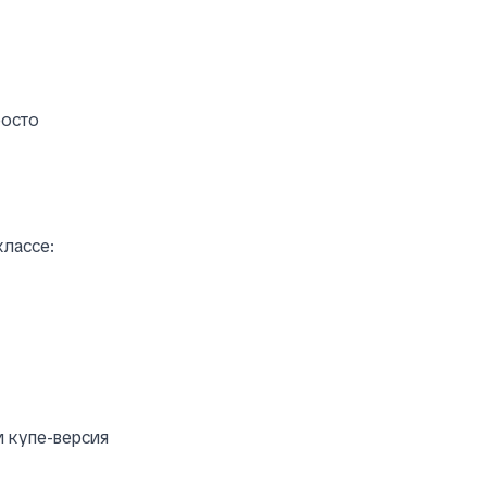
росто
классе:
и купе-версия