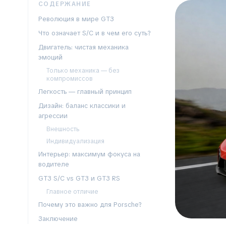
СОДЕРЖАНИЕ
Революция в мире GT3
Что означает S/C и в чем его суть?
Двигатель: чистая механика
эмоций
Только механика — без
компромиссов
Легкость — главный принцип
Дизайн: баланс классики и
агрессии
Внешность
Индивидуализация
Интерьер: максимум фокуса на
водителе
GT3 S/C vs GT3 и GT3 RS
Главное отличие
Почему это важно для Porsche?
Заключение