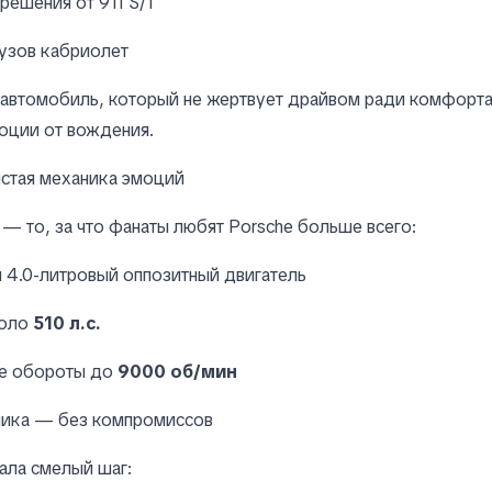
решения от 911 S/T
узов кабриолет
автомобиль, который не жертвует драйвом ради комфорта
оции от вождения.
истая механика эмоций
— то, за что фанаты любят Porsche больше всего:
 4.0-литровый оппозитный двигатель
коло
510 л.с.
е обороты до
9000 об/мин
ника — без компромиссов
ала смелый шаг: