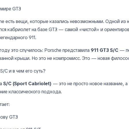
 мире GT3
he есть вещи, которые казались невозможными. Одной из 
лся кабриолет на базе GT3 — самой «чистой» и ориентиров
легендарного 911.
 году это случилось: Porsche представила
911 GT3 S/C
— п
анной крыши. Но это не компромисс. Это — новая филосо
S/C и в чем его суть?
ра
S/C (Sport Cabriolet)
— это не просто новое название, а
ние классического подхода.
тает:
нову GT3