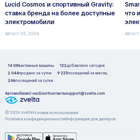
Lucid Cosmos и спортивный Gravity:
Smar
ставка бренда на более доступные
что 
электромобили
элек
авто
август 05, 2026
август
14 036
активные машины
122
добавлено сегодня
2 044
продано за сутки
9 225
посещений за месяц
246
посещений за сутки
Автомобили
О нас
Блог
Контакты
support@zvelta.com
© 2026 zvelta
Условия использования
Политика конфиденциальности
Информация для дилеров