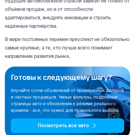
будущее автомобильной отрасли зависит не только от
объёмов продаж, но и от способности
адаптироваться, внедрять инновации и строить
надёжные партнёрства.
В мире постоянных перемен преуспеют не обязательно
самые крупные, а те, кто лучше всего понимает
направление развития рынка.
Готовы к следующему шагу?
Изучайте сотни объявлений от проверенных дилеров
и частных продавцов. Умные фильтры, подробные
страницы авто и обновления в режиме реального
времени - все, что нужно для правильного выбора.
Посмотреть все авто