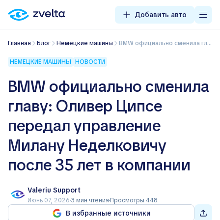
Добавить авто
Главная
Блог
Немецкие машины
BMW официально сменила главу: Оливер Ципсе передал управление Милану Неделковичу после 35 лет в компании
НЕМЕЦКИЕ МАШИНЫ
НОВОСТИ
BMW официально сменила
главу: Оливер Ципсе
передал управление
Милану Неделковичу
после 35 лет в компании
Valeriu Support
Июнь 07, 2026
3 мин чтения
Просмотры 448
В избранные источники