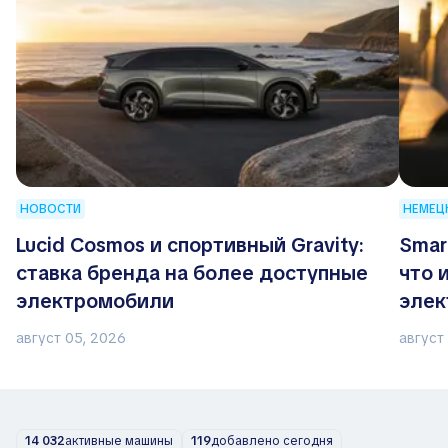
НОВОСТИ
НЕМЕЦ
Lucid Cosmos и спортивный Gravity:
Smar
ставка бренда на более доступные
что 
электромобили
элек
авто
август 05, 2026
август
14 032
активные машины
119
добавлено сегодня