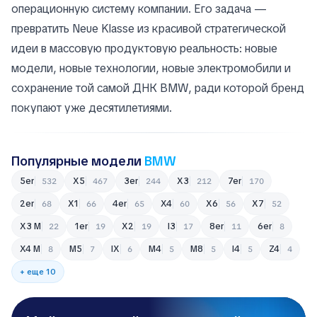
операционную систему компании. Его задача —
превратить Neue Klasse из красивой стратегической
идеи в массовую продуктовую реальность: новые
модели, новые технологии, новые электромобили и
сохранение той самой ДНК BMW, ради которой бренд
покупают уже десятилетиями.
Популярные модели
BMW
5er
X5
3er
X3
7er
532
467
244
212
170
2er
X1
4er
X4
X6
X7
68
66
65
60
56
52
X3 M
1er
X2
i3
8er
6er
22
19
19
17
11
8
X4 M
M5
iX
M4
M8
i4
Z4
8
7
6
5
5
5
4
+ еще 10