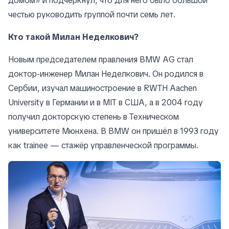
домом» и подчеркнул, что для него было большой
честью руководить группой почти семь лет.
Кто такой Милан Неделкович?
Новым председателем правления BMW AG стал
доктор-инженер Милан Неделкович. Он родился в
Сербии, изучал машиностроение в RWTH Aachen
University в Германии и в MIT в США, а в 2004 году
получил докторскую степень в Техническом
университете Мюнхена. В BMW он пришёл в 1993 году
как trainee — стажёр управленческой программы.