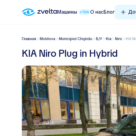
Машины
О нас
Блог
До
+104
Главная
Moldova
Municipiul Chişinău
Б/У
Kia
Niro
KIA 
KIA Niro Plug in Hybrid