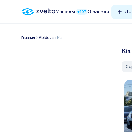
Машины
О нас
Блог
До
+107
Главная
Moldova
Kia
Kia
Со