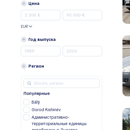
Цена
Renault
Skoda
Toyota
EUR
Volkswagen
Volvo
Год выпуска
A
Acura
Alfa Romeo
Регион
Aston Martin
Avatr
B
Популярные
BAIC
Bălţi
Bentley
Gorod Kishinëv
Bestune
Административно-
Buick
территориальные единицы
BYD