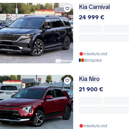
Kia Carnival
24 999 €
InterAuto.md
Молдова
Kia Niro
21 900 €
InterAuto.md