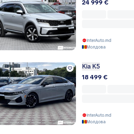
24 999 €
InterAuto.md
Молдова
Kia K5
18 499 €
InterAuto.md
Молдова