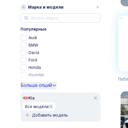
Марка и модели
Популярные
Audi
BMW
Dacia
Ford
Honda
Hyundai
Публ
Kia
Больше опций
Lexus
Mercedes-Benz
Kia
Nissan
все модели
Opel
Добавить модель
Peugeot
Porsche