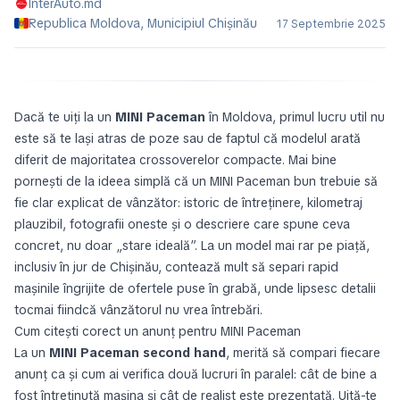
InterAuto.md
Republica Moldova, Municipiul Chișinău
17 Septembrie 2025
Dacă te uiți la un
MINI Paceman
în Moldova, primul lucru util nu
este să te lași atras de poze sau de faptul că modelul arată
diferit de majoritatea crossoverelor compacte. Mai bine
pornești de la ideea simplă că un MINI Paceman bun trebuie să
fie clar explicat de vânzător: istoric de întreținere, kilometraj
plauzibil, fotografii oneste și o descriere care spune ceva
concret, nu doar „stare ideală”. La un model mai rar pe piață,
inclusiv în jur de Chișinău, contează mult să separi rapid
mașinile îngrijite de ofertele puse în grabă, unde lipsesc detalii
tocmai fiindcă vânzătorul nu vrea întrebări.
Cum citești corect un anunț pentru MINI Paceman
La un
MINI Paceman second hand
, merită să compari fiecare
anunț ca și cum ai verifica două lucruri în paralel: cât de bine a
fost întreținută mașina și cât de realist este prezentată. Uită-te