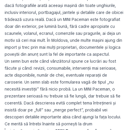
dacă fotografiile arată aceeași mașină din toate unghiurile,
inclusiv interiorul, portbagajul, jantele și detaliile care de obicei
trădează uzura reală. Dacă un MINI Paceman este fotografiat
doar din exterior, pe lumină bună, fără cadre apropiate cu
scaunele, volanul, ecranul, comenzile sau pragurile, ai deja un
motiv să ceri mai mult. În Moldova, unde multe mașini ajung din
import și trec prin mai mulți proprietari, documentele și logica
poveștii din anunț sunt la fel de importante ca aspectul.
Un semn bun este când vânzătorul spune ce lucrări au fost
făcute și când: revizii, consumabile, intervenții mai serioase,
acte disponibile, număr de chei, eventuale reparații de
caroserie. Un semn slab este formularea vagă de tipul „nu
necesită investiții” fără nicio probă. La un MINI Paceman, o
prezentare serioasă nu trebuie să fie lungă, dar trebuie să fie
coerentă. Dacă descrierea evită complet tema întreținerii și
insistă doar pe „full” sau „merge perfect”, probabil vei
descoperi detaliile importante abia când ajungi la fața locului.
Ce merită să întrebi înainte să pornești la drum