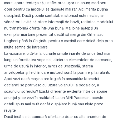
mare, apare tentația să justifici prea ușor un anunț mediocru
doar pentru că modelul se găsește mai rar. Aici merită puțină
disciplină. Dacă pozele sunt slabe, istoricul este neclar, iar
vânzătorul evită să ofere informații de bază, raritatea modelului
nu transformă oferta într-una bună. Mai bine aștepți un
exemplar mai bine prezentat decât să mergi din Orhei sau
Ungheni până la Chișinău pentru o mașină care ridică deja prea
multe semne de întrebare.
La vizionare, uită-te la lucrurile simple înainte de orice test mai
lung: uniformitatea vopselei, alinierea elementelor de caroserie,
urme de uzură în interior, miros de umezeală, starea
anvelopelor și felul în care motorul sună la pornire și la ralanti.
Apoi vezi dacă mașina are logică în ansamblu: kilometrii
declarați se potrivesc cu uzura volanului, a pedalelor, a
scaunului șoferului? Există diferențe evidente între ce spune
anunțul și ce vezi în realitate? La un MINI Paceman, aceste
detalii spun mai mult decât o spălare bună sau niște poze
reușite.
Dacă încă eziti, compară oferta nu doar cu alte anunțuri de