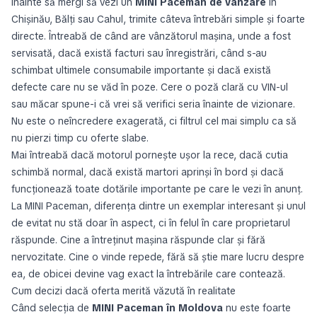
Înainte să mergi să vezi un
MINI Paceman de vânzare
în
Chișinău, Bălți sau Cahul, trimite câteva întrebări simple și foarte
directe. Întreabă de când are vânzătorul mașina, unde a fost
servisată, dacă există facturi sau înregistrări, când s-au
schimbat ultimele consumabile importante și dacă există
defecte care nu se văd în poze. Cere o poză clară cu VIN-ul
sau măcar spune-i că vrei să verifici seria înainte de vizionare.
Nu este o neîncredere exagerată, ci filtrul cel mai simplu ca să
nu pierzi timp cu oferte slabe.
Mai întreabă dacă motorul pornește ușor la rece, dacă cutia
schimbă normal, dacă există martori aprinși în bord și dacă
funcționează toate dotările importante pe care le vezi în anunț.
La MINI Paceman, diferența dintre un exemplar interesant și unul
de evitat nu stă doar în aspect, ci în felul în care proprietarul
răspunde. Cine a întreținut mașina răspunde clar și fără
nervozitate. Cine o vinde repede, fără să știe mare lucru despre
ea, de obicei devine vag exact la întrebările care contează.
Cum decizi dacă oferta merită văzută în realitate
Când selecția de
MINI Paceman în Moldova
nu este foarte