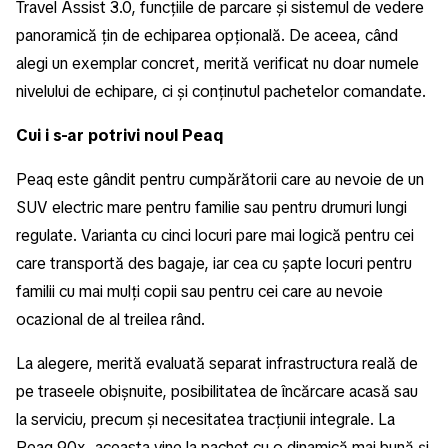
Travel Assist 3.0, funcțiile de parcare și sistemul de vedere
panoramică țin de echiparea opțională. De aceea, când
alegi un exemplar concret, merită verificat nu doar numele
nivelului de echipare, ci și conținutul pachetelor comandate.
Cui i s-ar potrivi noul Peaq
Peaq este gândit pentru cumpărătorii care au nevoie de un
SUV electric mare pentru familie sau pentru drumuri lungi
regulate. Varianta cu cinci locuri pare mai logică pentru cei
care transportă des bagaje, iar cea cu șapte locuri pentru
familii cu mai mulți copii sau pentru cei care au nevoie
ocazional de al treilea rând.
La alegere, merită evaluată separat infrastructura reală de
pe traseele obișnuite, posibilitatea de încărcare acasă sau
la serviciu, precum și necesitatea tracțiunii integrale. La
Peaq 90x, aceasta vine la pachet cu o dinamică mai bună și