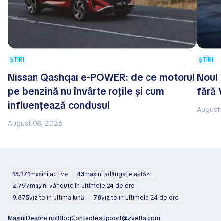
ȘTIRI
ȘTIRI
Nissan Qashqai e-POWER: de ce motorul
Noul
pe benzină nu învârte roțile și cum
fără 
influențează condusul
August
August 08, 2026
13.171
mașini active
43
mașini adăugate astăzi
2.797
mașini vândute în ultimele 24 de ore
9.875
vizite în ultima lună
78
vizite în ultimele 24 de ore
Mașini
Despre noi
Blog
Contacte
support@zvelta.com