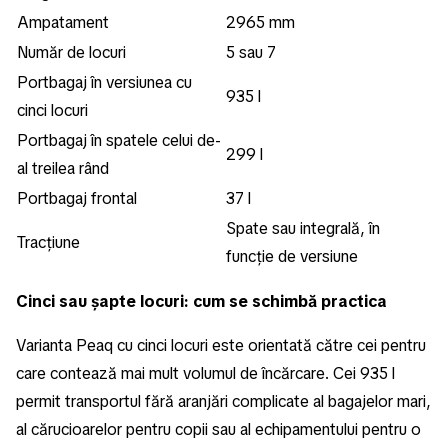
Ampatament
2965 mm
Număr de locuri
5 sau 7
Portbagaj în versiunea cu
935 l
cinci locuri
Portbagaj în spatele celui de-
299 l
al treilea rând
Portbagaj frontal
37 l
Spate sau integrală, în
Tracțiune
funcție de versiune
Cinci sau șapte locuri: cum se schimbă practica
Varianta Peaq cu cinci locuri este orientată către cei pentru
care contează mai mult volumul de încărcare. Cei 935 l
permit transportul fără aranjări complicate al bagajelor mari,
al cărucioarelor pentru copii sau al echipamentului pentru o