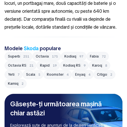
locuri, un portbagaj mare, două capacități de baterie și o
versiune orientată spre autonomie, cu peste 640 km
declarați. Dar comparația finală cu rivalii va depinde de
prețurile locale, dotările standard și condițiile de vânzare.
Modele
Skoda
populare
Superb
Octavia
Kodiaq
Fabia
251
175
97
72
Octavia RS
Rapid
Kodiaq RS
Karoq
21
19
9
8
Yeti
Scala
Roomster
Enyaq
Citigo
7
5
4
4
2
Kamiq
2
Găsește-ți următoarea mașină
chiar astăzi
Explorează sute de anunțuri de la dealeri verificați și