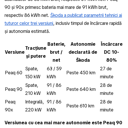
90 și 90x primesc bateria mai mare de 91 kWh brut,
respectiv 86 kWh net.
Škoda a publicat parametrii tehnici ai
tuturor celor trei versiuni
, inclusiv timpul de încărcare rapidă
și autonomia estimată.
Baterie,
Autonomie
Încărcare
Tracțiune
Versiune
brut /
declarată de
DC 10-
și putere
net
Škoda
80%
Spate,
63 / 59
27 de
Peaq 60
Peste 450 km
150 kW
kWh
minute
Spate,
91 / 86
28 de
Peaq 90
Peste 640 km
210 kW
kWh
minute
Peaq
Integrală,
91 / 86
28 de
Peste 610 km
90x
220 kW
kWh
minute
Versiunea cu cea mai mare autonomie este Peaq 90