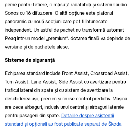
perne pentru tetiere, o măsuță rabatabilă și sistemul audio
Sonos cu 16 difuzoare. O altă opțiune este plafonul
panoramic cu nouă secțiuni care pot fi întunecate
independent. Un astfel de pachet nu transformă automat
Peaq într-un model „premium”: dotarea finală va depinde de
versiune și de pachetele alese.
Sisteme de siguranță
Echiparea standard include Front Assist, Crossroad Assist,
Turn Assist, Lane Assist, Side Assist cu avertizare pentru
traficul lateral din spate și cu sistem de avertizare la
deschiderea ușii, precum și cruise control predictiv. Mașina
are zece airbaguri, inclusiv unul central și airbaguri laterale
pentru pasagerii din spate.
Detaliile despre asistenții
standard și opționali au fost publicate separat de Škoda
.