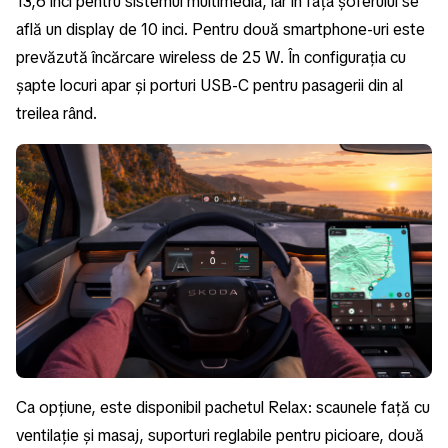
13,6 inci pentru sistemul multimedia, iar în fața șoferului se
află un display de 10 inci. Pentru două smartphone-uri este
prevăzută încărcare wireless de 25 W. În configurația cu
șapte locuri apar și porturi USB-C pentru pasagerii din al
treilea rând.
Ca opțiune, este disponibil pachetul Relax: scaunele față cu
ventilație și masaj, suporturi reglabile pentru picioare, două