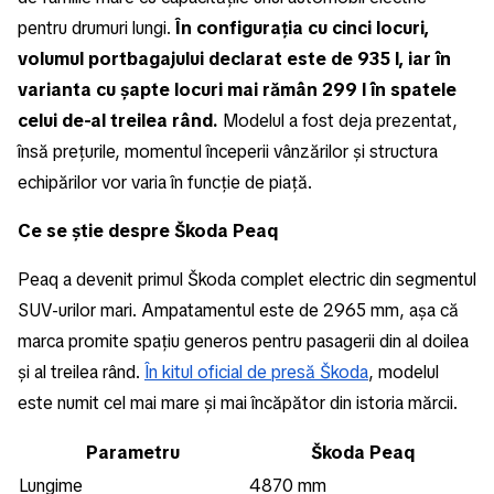
pentru drumuri lungi.
În configurația cu cinci locuri,
volumul portbagajului declarat este de 935 l, iar în
varianta cu șapte locuri mai rămân 299 l în spatele
celui de-al treilea rând.
Modelul a fost deja prezentat,
însă prețurile, momentul începerii vânzărilor și structura
echipărilor vor varia în funcție de piață.
Ce se știe despre Škoda Peaq
Peaq a devenit primul Škoda complet electric din segmentul
SUV-urilor mari. Ampatamentul este de 2965 mm, așa că
marca promite spațiu generos pentru pasagerii din al doilea
și al treilea rând.
În kitul oficial de presă Škoda
, modelul
este numit cel mai mare și mai încăpător din istoria mărcii.
Parametru
Škoda Peaq
Lungime
4870 mm