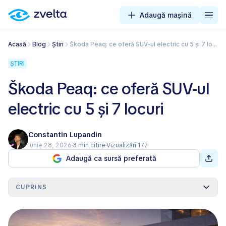
Adaugă mașină
Acasă
Blog
Știri
Škoda Peaq: ce oferă SUV-ul electric cu 5 și 7 locuri
ȘTIRI
Škoda Peaq: ce oferă SUV-ul
electric cu 5 și 7 locuri
Constantin Lupandin
Iunie 28, 2026
3 min citire
Vizualizări 177
Adaugă ca sursă preferată
CUPRINS