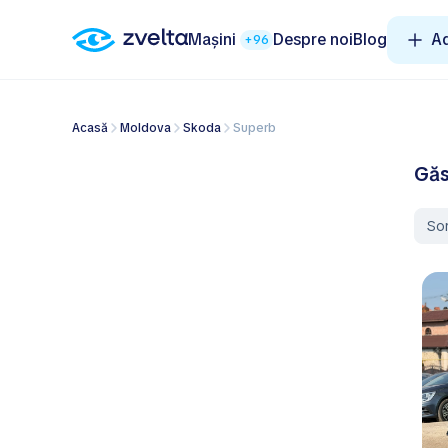
Mașini
Despre noi
Blog
A
+96
Acasă
Moldova
Skoda
Superb
Găs
So