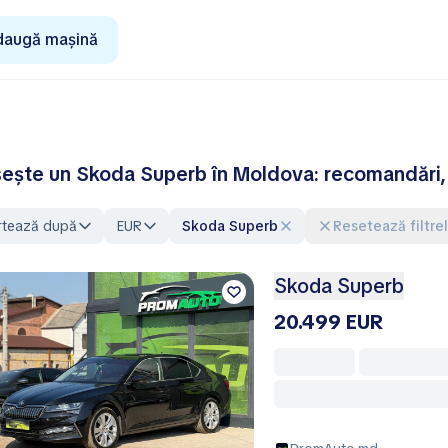
daugă mașină
ește un Skoda Superb în Moldova: recomandări, pr
rtează după
EUR
Skoda Superb
Resetează filtre
Skoda Superb
20.499 EUR