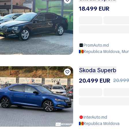
18.499 EUR
PromAuto.md
Republica Moldova, Muni
Skoda Superb
20.499 EUR
20.999
InterAuto.md
Republica Moldova