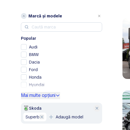
Marcă și modele
Popular
Audi
BMW
Dacia
Ford
Honda
Hyundai
Kia
Mai multe opțiuni
Lexus
Mercedes-Benz
Skoda
Nissan
Superb
Adaugă model
Peugeot