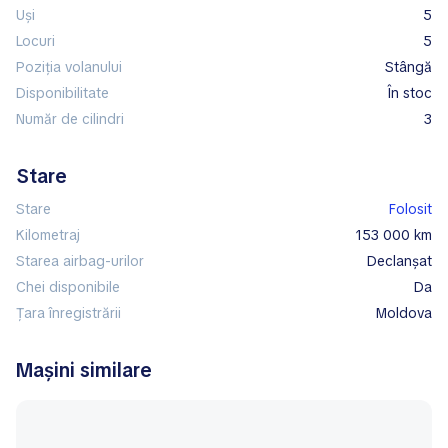
Uși
5
Locuri
5
Poziția volanului
stângă
Disponibilitate
în stoc
Număr de cilindri
3
Stare
Stare
Folosit
Kilometraj
153 000 km
Starea airbag-urilor
declanșat
Chei disponibile
Da
Țara înregistrării
Moldova
Mașini similare