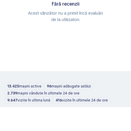
Fără recenzii
Acest vânzător nu a primit încă evaluări
de la utilizatori.
13.425
mașini active
96
mașini adăugate astăzi
2.739
mașini vândute în ultimele 24 de ore
9.647
vizite în ultima lună
416
vizite în ultimele 24 de ore
Mașini
Despre noi
Blog
Contacte
support@zvelta.com
© 2026 zvelta
Termeni de utilizare
Politica de confidențialitate