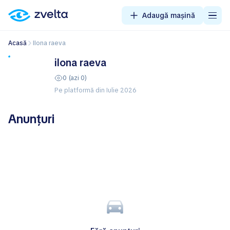
Adaugă mașină
Acasă
ilona raeva
ilona raeva
0 (azi 0)
Pe platformă din Iulie 2026
Anunțuri