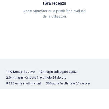
Fără recenzii
Acest vânzător nu a primit încă evaluări
de la utilizatori.
14.042
mașini active
124
mașini adăugate astăzi
2.044
mașini vândute în ultimele 24 de ore
9.225
vizite în ultima lună
366
vizite în ultimele 24 de ore
Mașini
Despre noi
Blog
Contacte
support@zvelta.com
© 2026 zvelta
Termeni de utilizare
Politica de confidențialitate