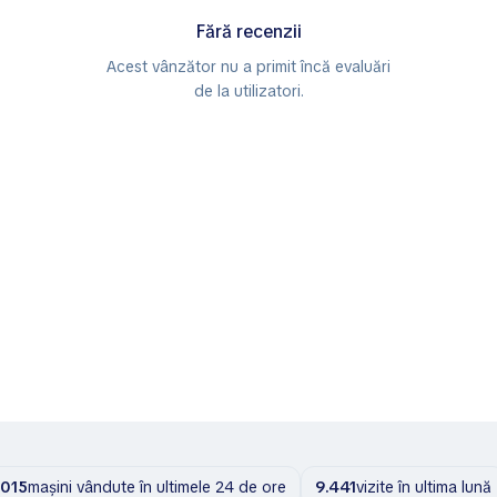
Fără recenzii
Acest vânzător nu a primit încă evaluări
de la utilizatori.
.015
mașini vândute în ultimele 24 de ore
9.441
vizite în ultima lună