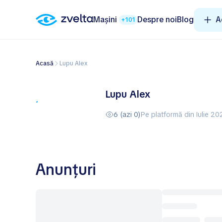
Mașini
Despre noi
Blog
A
+101
Acasă
Lupu Alex
Lupu Alex
6 (azi 0)
Pe platformă din Iulie 20
Anunțuri