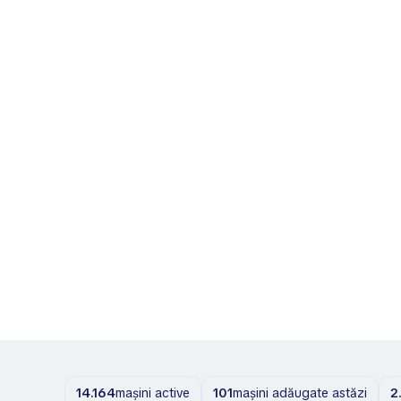
14.164
mașini active
101
mașini adăugate astăzi
2