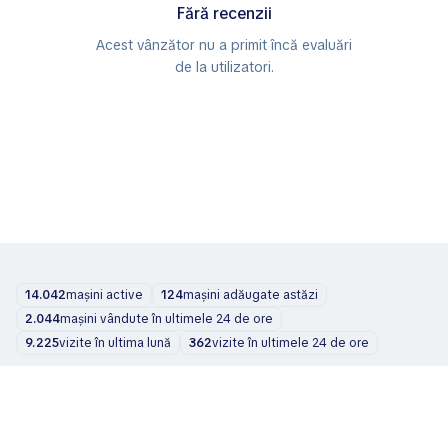
Fără recenzii
Acest vânzător nu a primit încă evaluări
de la utilizatori.
14.042
mașini active
124
mașini adăugate astăzi
2.044
mașini vândute în ultimele 24 de ore
9.225
vizite în ultima lună
362
vizite în ultimele 24 de ore
Mașini
Despre noi
Blog
Contacte
support@zvelta.com
© 2026 zvelta
Termeni de utilizare
Politica de confidențialitate