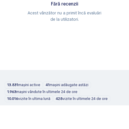
Fără recenzii
Acest vânzător nu a primit încă evaluări
de la utilizatori.
13.831
mașini active
41
mașini adăugate astăzi
1.963
mașini vândute în ultimele 24 de ore
10.016
vizite în ultima lună
428
vizite în ultimele 24 de ore
Mașini
Despre noi
Blog
Contacte
support@zvelta.com
© 2026 zvelta
Termeni de utilizare
Politica de confidențialitate