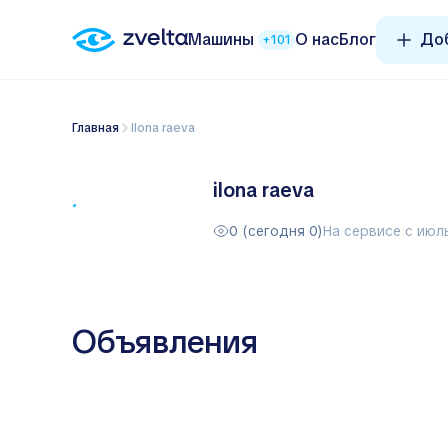
Машины
О нас
Блог
Доб
+101
Главная
ilona raeva
ilona raeva
0 (сегодня 0)
На сервисе с июл
Объявления