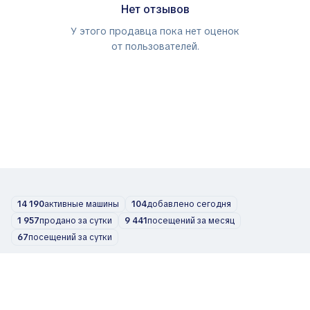
Нет отзывов
У этого продавца пока нет оценок
от пользователей.
14 190
активные машины
104
добавлено сегодня
1 957
продано за сутки
9 441
посещений за месяц
67
посещений за сутки
Автомобили
О нас
Блог
Контакты
support@zvelta.com
© 2026 zvelta
Условия использования