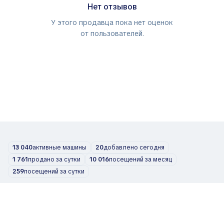
Нет отзывов
У этого продавца пока нет оценок
от пользователей.
13 040
активные машины
20
добавлено сегодня
1 761
продано за сутки
10 016
посещений за месяц
259
посещений за сутки
Автомобили
О нас
Блог
Контакты
support@zvelta.com
© 2026 zvelta
Условия использования