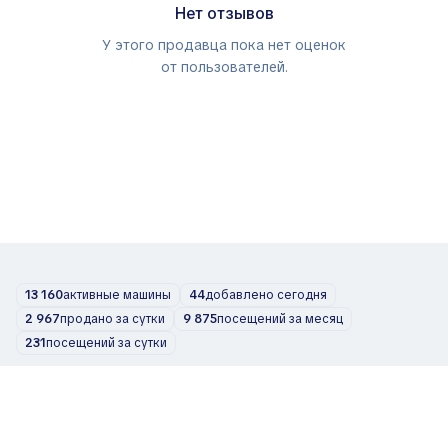
Нет отзывов
У этого продавца пока нет оценок
от пользователей.
13 160
активные машины
44
добавлено сегодня
2 967
продано за сутки
9 875
посещений за месяц
231
посещений за сутки
Автомобили
О нас
Блог
Контакты
support@zvelta.com
© 2026 zvelta
Условия использования