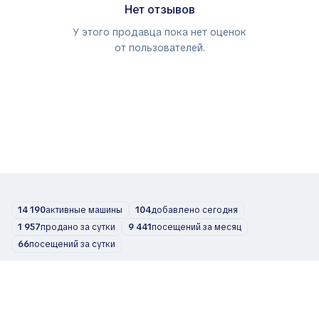
Нет отзывов
У этого продавца пока нет оценок
от пользователей.
14 190
активные машины
104
добавлено сегодня
1 957
продано за сутки
9 441
посещений за месяц
66
посещений за сутки
Автомобили
О нас
Блог
Контакты
support@zvelta.com
© 2026 zvelta
Условия использования