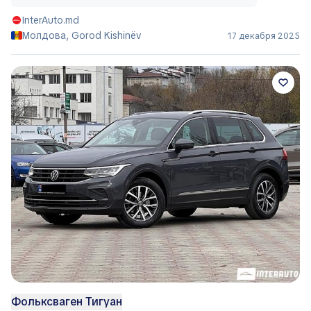
InterAuto.md
Молдова, Gorod Kishinëv
17 декабря 2025
Фольксваген Тигуан