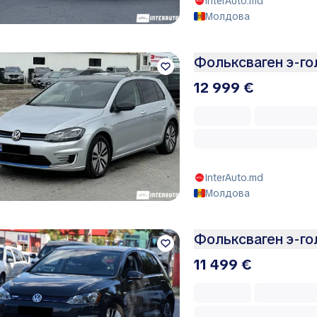
InterAuto.md
Молдова
Фольксваген э-г
12 999 €
InterAuto.md
Молдова
Фольксваген э-г
11 499 €