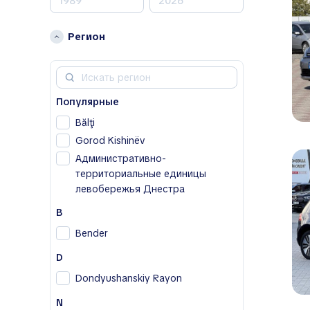
A
Acura
Регион
Alfa Romeo
Aston Martin
Avatr
Популярные
B
Bălţi
BAIC
Gorod Kishinëv
Bentley
Административно-
Bestune
территориальные единицы
Buick
левобережья Днестра
BYD
B
C
Bender
Cadillac
D
Changan
Dondyushanskiy Rayon
Chery
Chevrolet
N