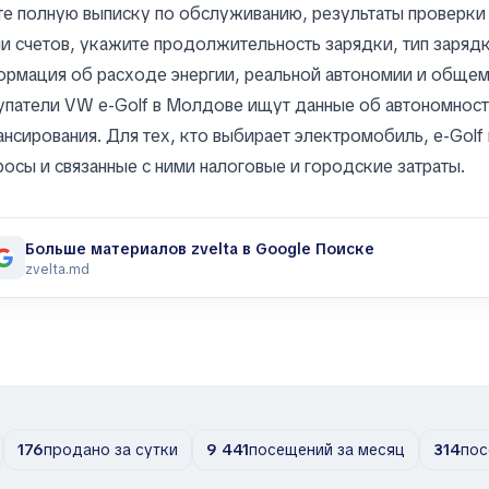
е полную выписку по обслуживанию, результаты проверки 
и счетов, укажите продолжительность зарядки, тип заряд
рмация об расходе энергии, реальной автономии и общем
патели VW e-Golf в Молдове ищут данные об автономности
нсирования. Для тех, кто выбирает электромобиль, e-Golf
осы и связанные с ними налоговые и городские затраты.
Больше материалов zvelta в Google Поиске
zvelta.md
176
продано за сутки
9 441
посещений за месяц
314
пос