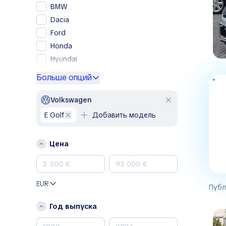
BMW
Dacia
Ford
Honda
Hyundai
Kia
Больше опций
Lexus
Mercedes-Benz
Volkswagen
Nissan
e Golf
Добавить модель
Opel
Peugeot
Цена
Porsche
Renault
Skoda
EUR
Публ
Toyota
Volkswagen
Год выпуска
Volvo