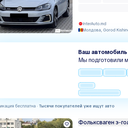
InterAuto.md
Молдова, Gorod Kishin
Ваш автомобиль
Мы подготовили м
икация бесплатна ·
Тысячи покупателей уже ищут авто
Фольксваген э-г