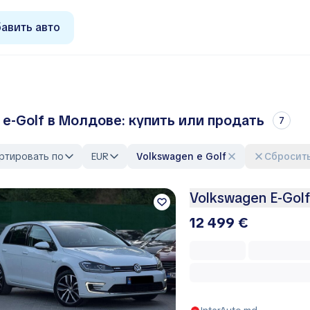
авить авто
e-Golf в Молдове: купить или продать
7
ртировать по
EUR
Volkswagen e Golf
Сбросит
Volkswagen E-Gol
12 499 €