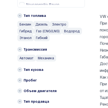
Chrysler
Novoanenskiy Rayon
Citroen
R
Тип топлива
Cupra
VW 
Rezinskiy Rayon
При 
D
Бензин
Дизель
Электро
Г
поко
Гибрид
Газ (CNG/LNG)
Водород
Daewoo
Гагаузия
горо
Denza
Этанол
Гибкий
Поче
Dodge
Ф
Трансмиссия
Низк
DongFeng
Фалештский район
DS
Габа
автомат
механика
Я
Дост
F
Яловенский район
Тип кузова
инф
Fiat
Другие
Как 
Пробег
G
Bessarabskiy Rayon
При 
GAZ
Călăraşi
от и
Объем двигателя
Geely
Căuşeni
Тщат
Genesis
Тип продавца
Chimishliyskiy Rayon
Рек
GMC