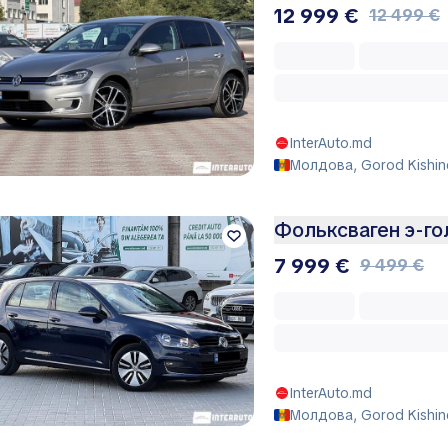
12 999 €
12 499 €
InterAuto.md
Молдова, Gorod Kishin
Фольксваген э-г
7 999 €
9 499 €
InterAuto.md
Молдова, Gorod Kishin