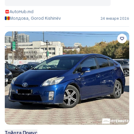
AutoHub.md
Молдова, Gorod Kishinëv
24 января 2026
Тойота Приус