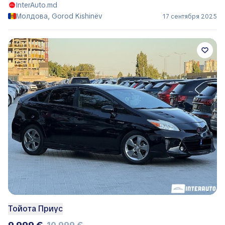
InterAuto.md
Молдова, Gorod Kishinëv
17 сентября 2025
Тойота Приус