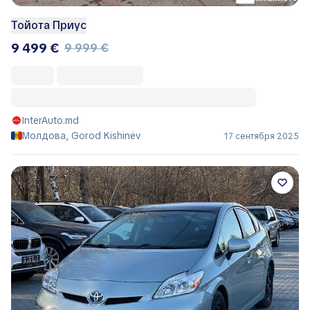
Тойота Приус
9 499 €
9 999 €
InterAuto.md
Молдова, Gorod Kishinëv
17 сентября 2025