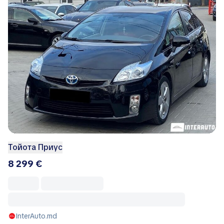
Тойота Приус
8 299 €
InterAuto.md