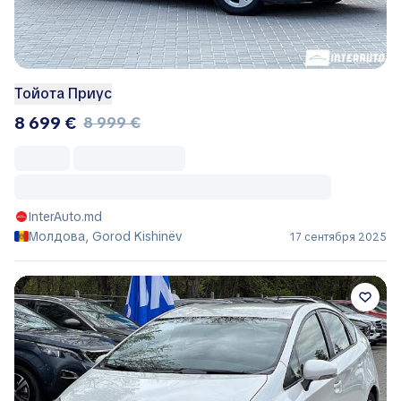
Тойота Приус
8 699 €
8 999 €
InterAuto.md
Молдова, Gorod Kishinëv
17 сентября 2025