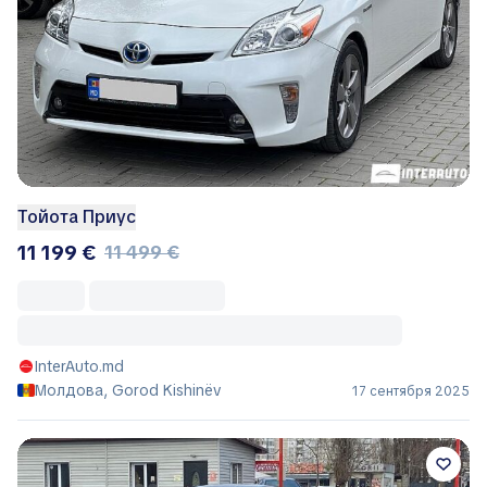
Тойота Приус
11 199 €
11 499 €
InterAuto.md
Молдова, Gorod Kishinëv
17 сентября 2025