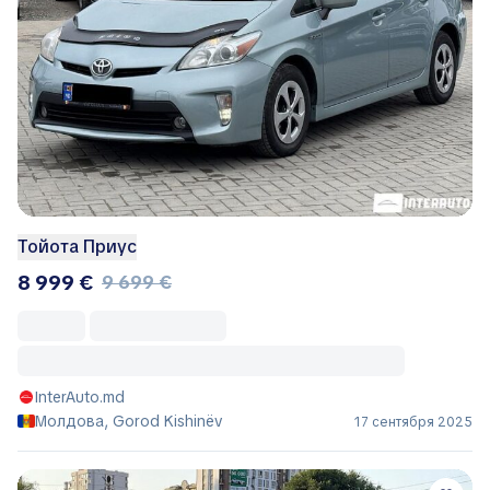
Тойота Приус
8 999 €
9 699 €
InterAuto.md
Молдова, Gorod Kishinëv
17 сентября 2025