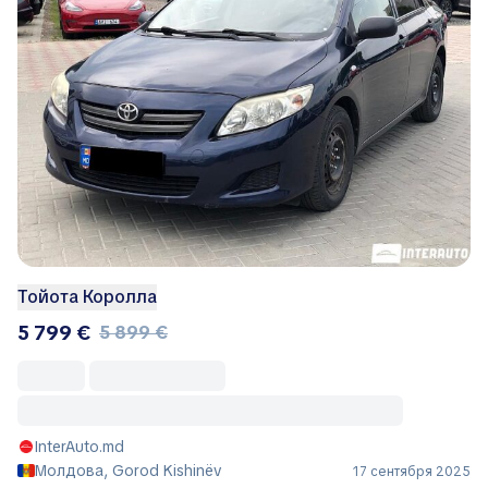
Тойота Королла
5 799 €
5 899 €
InterAuto.md
Молдова, Gorod Kishinëv
17 сентября 2025