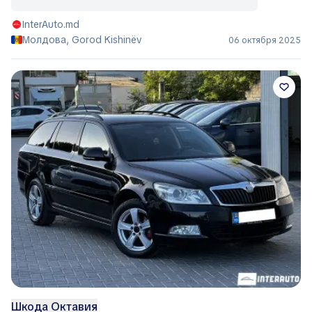
InterAuto.md
Молдова, Gorod Kishinëv
06 октября 2025
Шкода Октавия