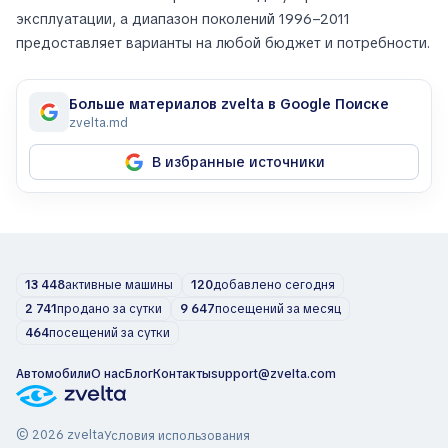
эксплуатации, а диапазон поколений 1996–2011
предоставляет варианты на любой бюджет и потребности.
Больше материалов zvelta в Google Поиске
zvelta.md
В избранные источники
13 448
активные машины
120
добавлено сегодня
2 741
продано за сутки
9 647
посещений за месяц
464
посещений за сутки
Автомобили
О нас
Блог
Контакты
support@zvelta.com
© 2026 zvelta
Условия использования