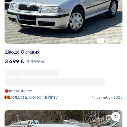
Шкода Октавия
3 699 €
4 499 €
InterAuto.md
Молдова, Gorod Kishinëv
17 сентября 2025