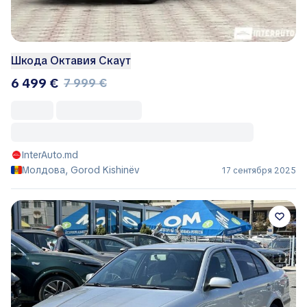
Шкода Октавия Скаут
6 499 €
7 999 €
InterAuto.md
Молдова, Gorod Kishinëv
17 сентября 2025