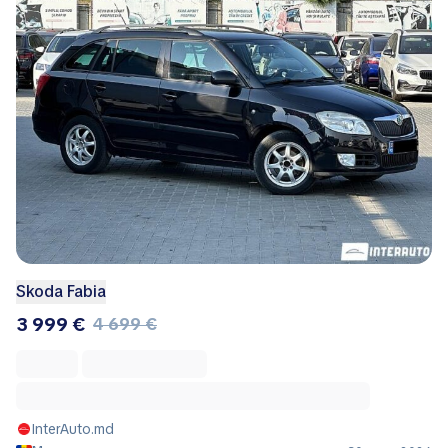
Skoda Fabia
3 999 €
4 699 €
InterAuto.md