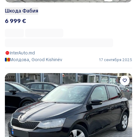
Шкода Фабия
6 999 €
InterAuto.md
Молдова, Gorod Kishinëv
17 сентября 2025