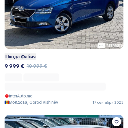
Шкода Фабия
9 999 €
10 999 €
InterAuto.md
Молдова, Gorod Kishinëv
17 сентября 2025