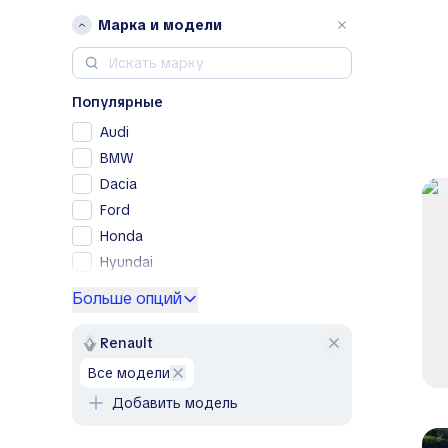
Марка и модели
Популярные
Audi
BMW
Dacia
Ford
Honda
Hyundai
Kia
Больше опций
Lexus
Mercedes-Benz
Renault
Nissan
все модели
Opel
Добавить модель
Peugeot
Porsche