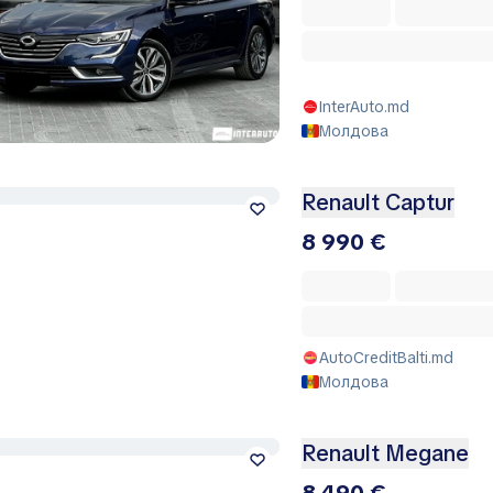
InterAuto.md
Молдова
Renault Captur
8 990 €
AutoCreditBalti.md
Молдова
Renault Megane
8 490 €