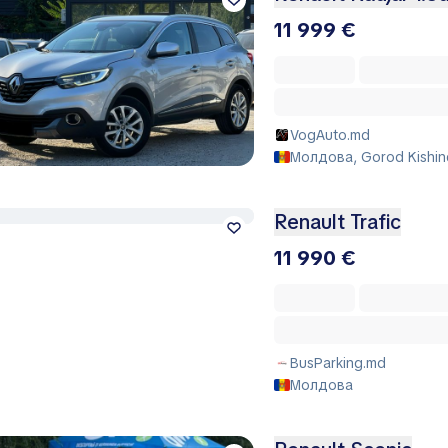
11 999 €
VogAuto.md
Молдова, Gorod Kishin
Renault Trafic
11 990 €
BusParking.md
Молдова