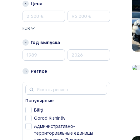
Цена
Renault
Skoda
Toyota
EUR
Volkswagen
Volvo
Год выпуска
A
Acura
Alfa Romeo
Регион
Aston Martin
Avatr
B
Популярные
BAIC
Bălţi
Bentley
Gorod Kishinëv
Bestune
Административно-
Buick
территориальные единицы
BYD