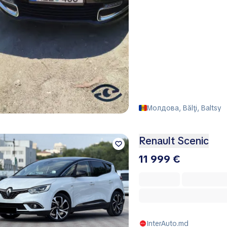
Молдова, Bălţi, Baltsy
Renault Scenic
11 999 €
InterAuto.md