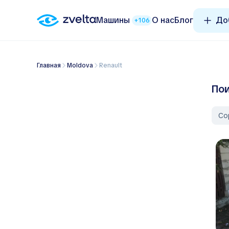
Машины
О нас
Блог
До
+106
Главная
Moldova
Renault
Пои
Со