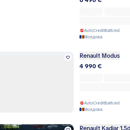
AutoCreditBalti.md
Молдова
Renault Modus
4 990 €
AutoCreditBalti.md
Молдова
Renault Kadjar 1.5d