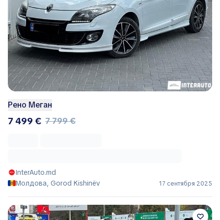
Рено Меган
7 499 €
7 799 €
InterAuto.md
Молдова, Gorod Kishinëv
17 сентября 2025