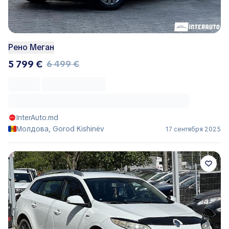
Рено Меган
5 799 €
6 499 €
InterAuto.md
Молдова, Gorod Kishinëv
17 сентября 2025