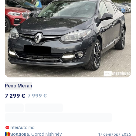
Рено Меган
7 299 €
7 999 €
InterAuto.md
Молдова, Gorod Kishinëv
17 сентября 2025