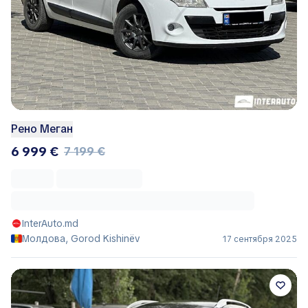
Рено Меган
6 999 €
7 199 €
InterAuto.md
Молдова, Gorod Kishinëv
17 сентября 2025