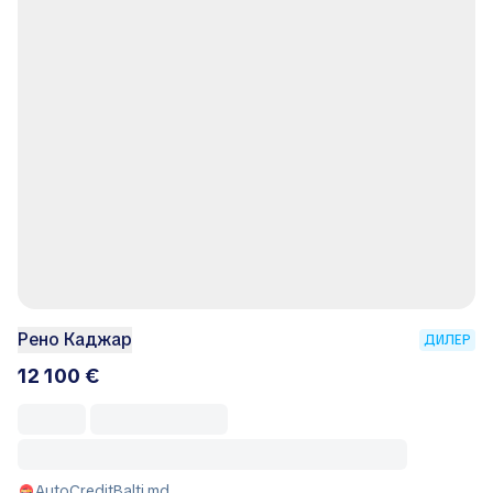
Рено Каджар
ДИЛЕР
12 100 €
AutoCreditBalti.md