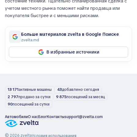
состояние техники. Тщательно спланированная сделка с
учетом местного рынка поможет найти продавца или
покупателя быстрее и с меньшими рисками.
Больше материалов zvelta в Google Поиске
zvelta.md
В избранные источники
13 171
активные машины
43
добавлено сегодня
2 797
продано за сутки
9 875
посещений за месяц
90
посещений за сутки
Автомобили
О нас
Блог
Контакты
support@zvelta.com
© 2026 zvelta
Условия использования