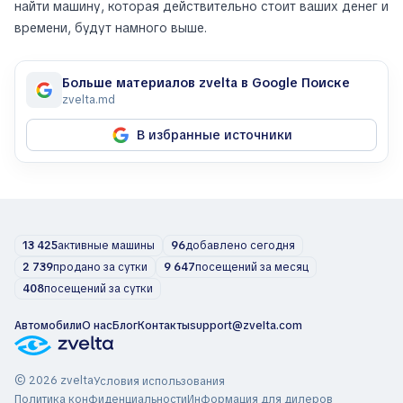
найти машину, которая действительно стоит ваших денег и
времени, будут намного выше.
Больше материалов zvelta в Google Поиске
zvelta.md
В избранные источники
13 425
активные машины
96
добавлено сегодня
2 739
продано за сутки
9 647
посещений за месяц
408
посещений за сутки
Автомобили
О нас
Блог
Контакты
support@zvelta.com
© 2026 zvelta
Условия использования
Политика конфиденциальности
Информация для дилеров