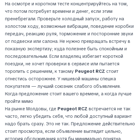
На осмотре и коротком тесте концентрируйтесь на том,
что потом потребует времени и денег, если этим
пренебрегали. Проверьте холодный запуск, работу на
холостом ходу, возможные вибрации, поведение коробки
передач, реакцию руля, торможение и посторонние звуки
от подвески или салона. Не нужно превращать встречу в
показную экспертизу; куда полезнее быть спокойным и
последовательным. Если владелец избегает короткой
поездки, не хочет проверки в сервисе или пытается
торопить с решением, к такому
Peugeot RCZ
стоит
отнестись осторожнее. У нишевой машины спешка
покупателя — лучший союзник слабого объявления.
Когда предложение стоит вашего времени, а когда лучше
пройти мимо
На рынке Молдовы, где
Peugeot RCZ
встречается не так
часто, легко убедить себя, что любой доступный вариант
надо брать сразу. Это не так. Предложение действительно
стоит просмотра, если объявление выглядит цельно,
история обслуживания хотя бы минимально понятна,