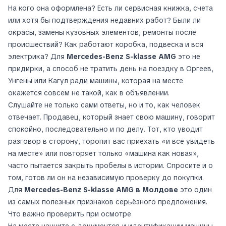
На кого она оформлена? Есть ли сервисная книжка, счета
или хотя бы подтверждения недавних работ? Были ли
окрасы, замены кузовных элементов, ремонты после
происшествий? Как работают коробка, подвеска и вся
электрика? Для
Mercedes-Benz S-klasse AMG
это не
придирки, а способ не тратить день на поездку в Оргеев,
Унгены или Кагул ради машины, которая на месте
окажется совсем не такой, как в объявлении.
Слушайте не только сами ответы, но и то, как человек
отвечает. Продавец, который знает свою машину, говорит
спокойно, последовательно и по делу. Тот, кто уводит
разговор в сторону, торопит вас приехать «и всё увидеть
на месте» или повторяет только «машина как новая»,
часто пытается закрыть пробелы в истории. Спросите и о
том, готов ли он на независимую проверку до покупки.
Для
Mercedes-Benz S-klasse AMG в Молдове
это один
из самых полезных признаков серьёзного предложения.
Что важно проверить при осмотре