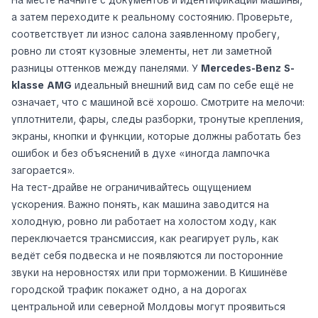
На месте начните с документов и идентификации машины,
а затем переходите к реальному состоянию. Проверьте,
соответствует ли износ салона заявленному пробегу,
ровно ли стоят кузовные элементы, нет ли заметной
разницы оттенков между панелями. У
Mercedes-Benz S-
klasse AMG
идеальный внешний вид сам по себе ещё не
означает, что с машиной всё хорошо. Смотрите на мелочи:
уплотнители, фары, следы разборки, тронутые крепления,
экраны, кнопки и функции, которые должны работать без
ошибок и без объяснений в духе «иногда лампочка
загорается».
На тест-драйве не ограничивайтесь ощущением
ускорения. Важно понять, как машина заводится на
холодную, ровно ли работает на холостом ходу, как
переключается трансмиссия, как реагирует руль, как
ведёт себя подвеска и не появляются ли посторонние
звуки на неровностях или при торможении. В Кишинёве
городской трафик покажет одно, а на дорогах
центральной или северной Молдовы могут проявиться