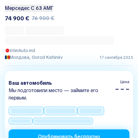
Мерседес С 63 АМГ
74 900 €
76 900 €
InterAuto.md
Молдова, Gorod Kishinëv
17 сентября 2025
Цена
Ваш автомобиль
– – –
Мы подготовили место — займите его
первым.
Опубликовать бесплатно