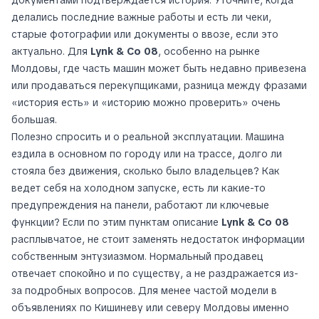
документами подтверждается история. Уточните, когда
делались последние важные работы и есть ли чеки,
старые фотографии или документы о ввозе, если это
актуально. Для
Lynk & Co 08
, особенно на рынке
Молдовы, где часть машин может быть недавно привезена
или продаваться перекупщиками, разница между фразами
«история есть» и «историю можно проверить» очень
большая.
Полезно спросить и о реальной эксплуатации. Машина
ездила в основном по городу или на трассе, долго ли
стояла без движения, сколько было владельцев? Как
ведет себя на холодном запуске, есть ли какие-то
предупреждения на панели, работают ли ключевые
функции? Если по этим пунктам описание
Lynk & Co 08
расплывчатое, не стоит заменять недостаток информации
собственным энтузиазмом. Нормальный продавец
отвечает спокойно и по существу, а не раздражается из-
за подробных вопросов. Для менее частой модели в
объявлениях по Кишиневу или северу Молдовы именно