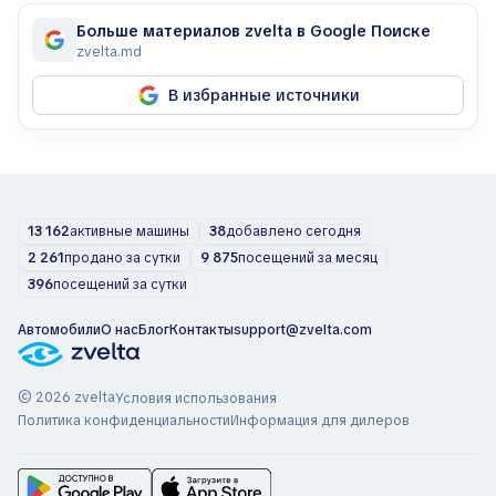
Больше материалов zvelta в Google Поиске
zvelta.md
В избранные источники
13 162
активные машины
38
добавлено сегодня
2 261
продано за сутки
9 875
посещений за месяц
396
посещений за сутки
Автомобили
О нас
Блог
Контакты
support@zvelta.com
© 2026 zvelta
Условия использования
Политика конфиденциальности
Информация для дилеров